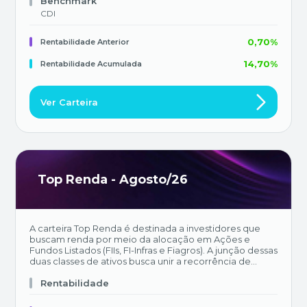
Benchmark
CDI
0,70%
Rentabilidade Anterior
14,70%
Rentabilidade Acumulada
Ver Carteira
Top Renda - Agosto/26
A carteira Top Renda é destinada a investidores que
buscam renda por meio da alocação em Ações e
Fundos Listados (FIIs, FI-Infras e Fiagros). A junção dessas
duas classes de ativos busca unir a recorrência de
distribuição de dividendos dos fundos ao potencial de
upside e dividendos extraordinários das empresas
Rentabilidade
listadas.