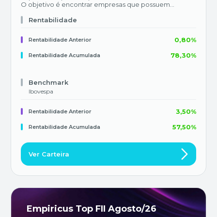
O objetivo é encontrar empresas que possuem
capacidade de geração de caixa livre (GCL)
comprovada, distribuição de proventos sustentáveis e
Rentabilidade
que proporcionam aos seus acionistas o benefício dos
juros compostos (compounding). Damos preferência
0,80%
Rentabilidade Anterior
para modelos de negócio resilientes, com vantagens
competitivas, em setores de fortes tendências
78,30%
Rentabilidade Acumulada
seculares, previsibilidade de resultados e boa margem
de segurança (níveis de valuation e carrego). A carteira
é composta por oito ativos, com pesos iguais (12,5%) e
que atendem todos os pontos citados acima.
Benchmark
Ibovespa
3,50%
Rentabilidade Anterior
57,50%
Rentabilidade Acumulada
Ver Carteira
Empiricus Top FII Agosto/26