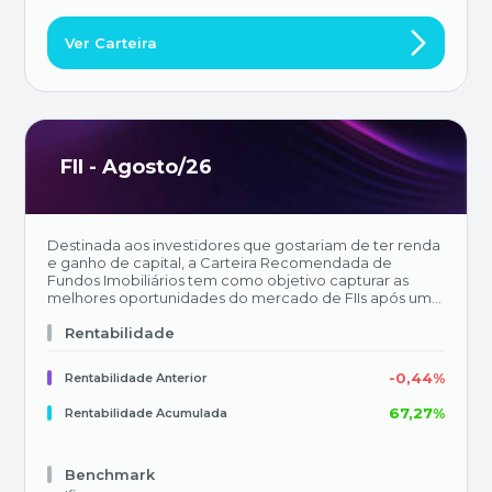
Ver Carteira
FII - Agosto/26
Destinada aos investidores que gostariam de ter renda
e ganho de capital, a Carteira Recomendada de
Fundos Imobiliários tem como objetivo capturar as
melhores oportunidades do mercado de FIIs após um
profundo processo de análise e avaliação de qualidade
dos ativos. Buscamos equilibrar o nosso portfolio com
Rentabilidade
fundos que possuam estratégias complementares,
proporcionando, além da diversificação setorial,
-0,44%
Rentabilidade Anterior
exposição a diferentes regiões do país. A atualização
da carteira possui periodicidade mensal, com
67,27%
Rentabilidade Acumulada
divulgação todo 1º dia útil de cada mês.
Benchmark