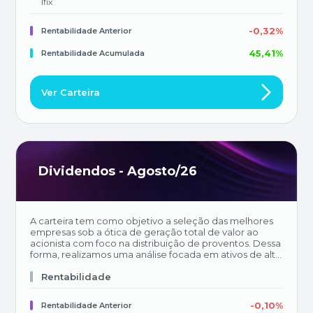
Ifix
-0,32%
Rentabilidade Anterior
45,41%
Rentabilidade Acumulada
Ver Carteira
Dividendos - Agosto/26
A carteira tem como objetivo a seleção das melhores
empresas sob a ótica de geração total de valor ao
acionista com foco na distribuição de proventos. Dessa
forma, realizamos uma análise focada em ativos de alta
qualidade, com resiliência de entrega de resultados e
geração de caixa. A seleção dos ativos é feita de forma
Rentabilidade
complementar entre a equipe de análise de empresas
e a equipe de estratégia do BTG Pactual, com uma
-0,10%
Rentabilidade Anterior
revisão mensal da carteira.