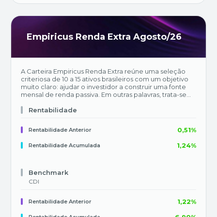
Empiricus Renda Extra Agosto/26
A Carteira Empiricus Renda Extra reúne uma seleção
criteriosa de 10 a 15 ativos brasileiros com um objetivo
muito claro: ajudar o investidor a construir uma fonte
mensal de renda passiva. Em outras palavras, trata-se
de estruturar um fluxo recorrente de recebimentos —
como dividendos, juros e proventos — que entre na
Rentabilidade
conta de forma previsível, sem que o investidor precise
realizar operações frequentes ou tomar decisões
0,51%
Rentabilidade Anterior
constantes. Ao mesmo tempo, a carteira não abre mão
do potencial de valorização no longo prazo,
1,24%
Rentabilidade Acumulada
combinando renda recorrente com ganho de capital.
Benchmark
CDI
1,22%
Rentabilidade Anterior