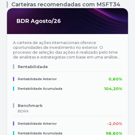
Carteiras recomendadas com
MSFT34
BDR Agosto/26
A carteira de ações internacionais oferece
oportunidades de investimento no exterior. O
processo de seleção das ações é realizado pelo time
de analistas e estrategistas com base em uma análise
conjunta dos fundamentos das companhias e do
cenário econômico global. O objetivo da carteira é
Rentabilidade
superar o BDRx, nosso principal benchmark.
0,60%
Rentabilidade Anterior
104,20%
Rentabilidade Acumulada
Benchmark
BDRX
-2,00%
Rentabilidade Anterior
98,60%
Rentabilidade Acumulada