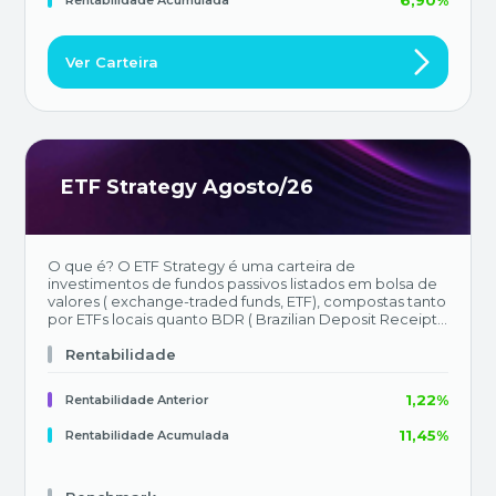
6,90%
Rentabilidade Acumulada
Ver Carteira
ETF Strategy Agosto/26
O que é? O ETF Strategy é uma carteira de
investimentos de fundos passivos listados em bolsa de
valores ( exchange-traded funds, ETF), compostas tanto
por ETFs locais quanto BDR ( Brazilian Deposit Receipt )
de ETFs, das mais diversas classes de ativos, a fim de
refletir nossa estratégia de alocação. Objetivo da
Rentabilidade
Carteira O benchmark da carteira será o Certificado de
Depósito Interbancário (CDI), padrão utilizado pela
1,22%
Rentabilidade Anterior
indústria de fundos de investimentos em
multimercados. O relatório terá periodicidade mensal
11,45%
Rentabilidade Acumulada
e divulgado todo primeiro dia útil de cada mês.