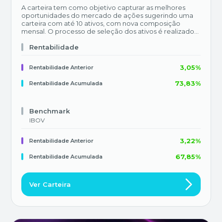
A carteira tem como objetivo capturar as melhores
oportunidades do mercado de ações sugerindo uma
carteira com até 10 ativos, com nova composição
mensal. O processo de seleção dos ativos é realizado
pelo time de análise técnica do Research do Banco
BTG Pactual, com base exclusivamente em análise
Rentabilidade
técnica, sem considerar necessariamente índices de
referência ou liquidez.
3,05%
Rentabilidade Anterior
73,83%
Rentabilidade Acumulada
Benchmark
IBOV
3,22%
Rentabilidade Anterior
67,85%
Rentabilidade Acumulada
Ver Carteira