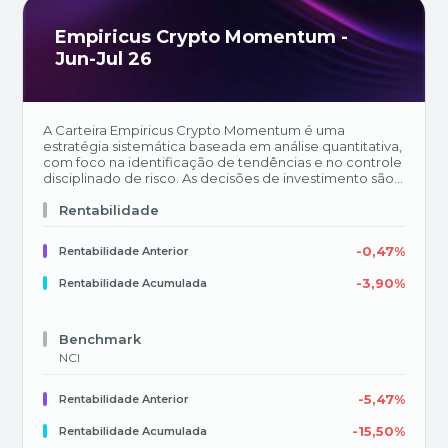
Empiricus Crypto Momentum -
Jun-Jul 26
A Carteira Empiricus Crypto Momentum é uma
estratégia sistemática baseada em análise quantitativa,
com foco na identificação de tendências e no controle
disciplinado de risco. As decisões de investimento são
orientadas por modelos quantitativos e por relações
estatísticas entre sinais e retornos futuros, buscando
Rentabilidade
consistência de performance ao longo do tempo. Tem
como objetivo investir em criptoativos presentes no
-0,47%
Rentabilidade Anterior
BTG Pactual, cujo benchmark será o índice NCI e
rebalanceamento mensal. Caso os demais ativos não
-3,90%
Rentabilidade Acumulada
atenderem aos requisitos da modelagem, a carteira
pode manter uma posição estratégica em caixa dólar
(USDC) e Bitcoin (BTC). &nbsp;&nbsp;
Benchmark
NCI
-5,47%
Rentabilidade Anterior
-15,50%
Rentabilidade Acumulada