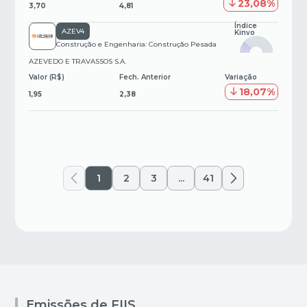
23,08%
3,70
4,81
Índice
AZEV4
Kinvo
Construção e Engenharia: Construção Pesada
AZEVEDO E TRAVASSOS S.A.
Valor (R$)
Fech. Anterior
Variação
18,07%
1,95
2,38
1
2
3
...
41
Emissões de FIIS