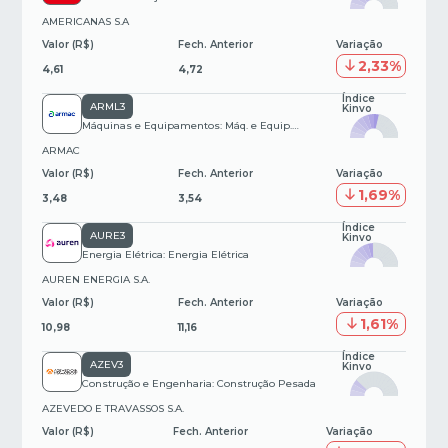
AMERICANAS S.A
Valor (R$)
Fech. Anterior
Variação
2,33%
4,61
4,72
Índice
ARML3
Kinvo
Máquinas e Equipamentos: Máq. e Equip.
Industriais
ARMAC
Valor (R$)
Fech. Anterior
Variação
1,69%
3,48
3,54
Índice
AURE3
Kinvo
Energia Elétrica: Energia Elétrica
AUREN ENERGIA S.A.
Valor (R$)
Fech. Anterior
Variação
1,61%
10,98
11,16
Índice
AZEV3
Kinvo
Construção e Engenharia: Construção Pesada
AZEVEDO E TRAVASSOS S.A.
Valor (R$)
Fech. Anterior
Variação