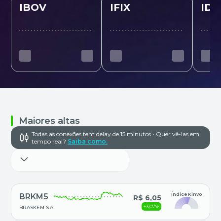
IBOV
IFIX
IDI
Maiores altas
Todas as conexões tem delay de 15 minutos • Quer vê-las em
tempo real?
Saiba como.
Índice Kinvo
BRKM5
R$ 6,05
+3,07%
BRASKEM S.A.