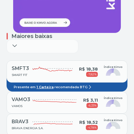
Maiores baixas
Índice Kinvo
SMFT3
R$ 18,38
-7,82%
SMART FIT
Presente em
1 Carteira
recomendada BTG
Índice Kinvo
VAMO3
R$ 3,11
-6,33%
VAMOS
Índice Kinvo
BRAV3
R$ 18,52
-4,78%
BRAVA ENERGIA S.A.