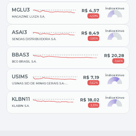
Índice Kinvo
MGLU3
R$ 4,57
-4,59%
MAGAZINE LUIZA S.A.
Índice Kinvo
ASAI3
R$ 8,49
-3,85%
SENDAS DISTRIBUIDORA S.A.
BBAS3
R$ 20,28
-3,66%
BCO BRASIL S.A.
Índice Kinvo
USIM5
R$ 7,19
-3,62%
USINAS SID DE MINAS GERAIS S.A.-
USIMINAS
Índice Kinvo
KLBN11
R$ 18,02
-3,33%
KLABIN S.A.