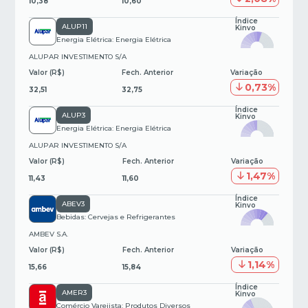
10,38
10,60
Índice
ALUP11
Kinvo
Energia Elétrica: Energia Elétrica
ALUPAR INVESTIMENTO S/A
Valor (R$)
Fech. Anterior
Variação
0,73%
32,51
32,75
Índice
ALUP3
Kinvo
Energia Elétrica: Energia Elétrica
ALUPAR INVESTIMENTO S/A
Valor (R$)
Fech. Anterior
Variação
1,47%
11,43
11,60
Índice
ABEV3
Kinvo
Bebidas: Cervejas e Refrigerantes
AMBEV S.A.
Valor (R$)
Fech. Anterior
Variação
1,14%
15,66
15,84
Índice
AMER3
Kinvo
Comércio Varejista: Produtos Diversos