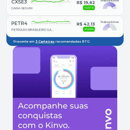
Índice Kinvo
CXSE3
R$ 19,62
+0,87%
CAIXA SEGURI
Índice Kinvo
PETR4
R$ 42,13
+0,48%
PETROLEO BRASILEIRO S.A.
PETROBRAS
Presente em
3
Carteiras
recomendadas BTG