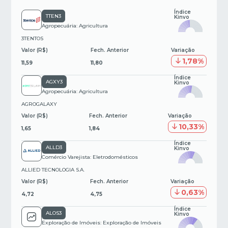
Índice
TTEN3
Kinvo
Agropecuária: Agricultura
3TENTOS
Valor (R$)
Fech. Anterior
Variação
1,78%
11,59
11,80
Índice
AGXY3
Kinvo
Agropecuária: Agricultura
AGROGALAXY
Valor (R$)
Fech. Anterior
Variação
10,33%
1,65
1,84
Índice
ALLD3
Kinvo
Comércio Varejista: Eletrodomésticos
ALLIED TECNOLOGIA S.A.
Valor (R$)
Fech. Anterior
Variação
0,63%
4,72
4,75
Índice
ALOS3
Kinvo
Exploração de Imóveis: Exploração de Imóveis