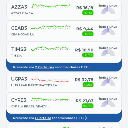
Índice Kinvo
AZZA3
R$ 16,19
+1,44%
AZZAS 2154 S.A.
Índice Kinvo
CEAB3
R$ 9,44
+1,07%
CEA MODAS S.A.
Índice Kinvo
TIMS3
R$ 18,90
+1,07%
TIM S.A.
Presente em
2
Carteiras
recomendadas BTG
Índice Kinvo
UGPA3
R$ 32,75
+1,05%
ULTRAPAR PARTICIPACOES S.A.
Índice Kinvo
CYRE3
R$ 21,83
+0,97%
CYRELA BRAZIL REALTY
S.A.EMPREEND E PART
Presente em
1 Carteira
recomendada BTG