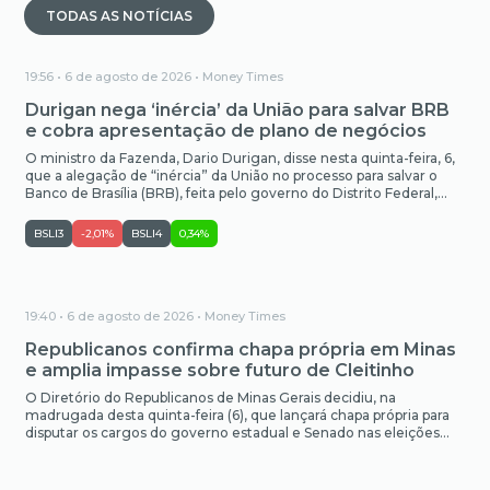
TODAS AS NOTÍCIAS
19:56 • 6 de agosto de 2026 •
Money Times
Durigan nega ‘inércia’ da União para salvar BRB
e cobra apresentação de plano de negócios
O ministro da Fazenda, Dario Durigan, disse nesta quinta-feira, 6,
que a alegação de “inércia” da União no processo para salvar o
Banco de Brasília (BRB), feita pelo governo do Distrito Federal,
causou profunda insatisfação nas equipes que trabalham para
viabilizar a realização do acordo. O governo do DF pediu ao
BSLI3
-2,01%
BSLI4
0,34%
Supremo Tribunal Federal (STF) […]
19:40 • 6 de agosto de 2026 •
Money Times
Republicanos confirma chapa própria em Minas
e amplia impasse sobre futuro de Cleitinho
O Diretório do Republicanos de Minas Gerais decidiu, na
madrugada desta quinta-feira (6), que lançará chapa própria para
disputar os cargos do governo estadual e Senado nas eleições
2026. Sem citar o nome do senador Cleitinho Azevedo, a legenda
informou à Justiça Eleitoral que vai oficializar as candidaturas até
o fim do prazo legal estabelecido, […]