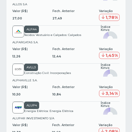
ALLOS S.A
Valor (R$)
Fech. Anterior
Variação
1,78%
27,00
27,49
Índice
ALPA4
Kinvo
Tecidos Vestuário e Calçados: Calçados
ALPARGATAS S.A.
Valor (R$)
Fech. Anterior
Variação
1,45%
12,26
12,44
Índice
AVLL3
Kinvo
Construção Civil: Incorporações
ALPHAVILLE S.A.
Valor (R$)
Fech. Anterior
Variação
3,14%
10,50
10,84
Índice
ALUP4
Kinvo
Energia Elétrica: Energia Elétrica
ALUPAR INVESTIMENTO S/A
Valor (R$)
Fech. Anterior
Variação
2,08%