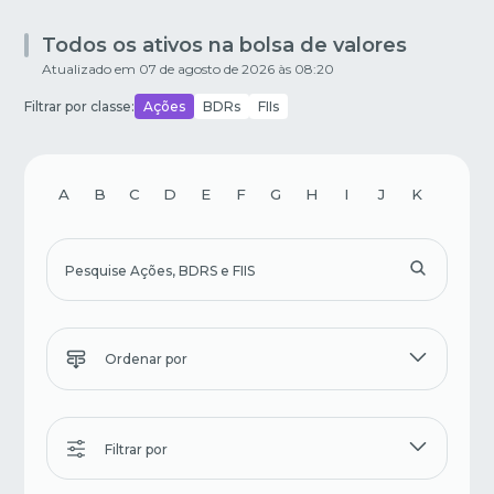
Todos os ativos na bolsa de valores
Atualizado em
07 de agosto de 2026 às 08:20
Filtrar por classe:
Ações
BDRs
FIIs
A
B
C
D
E
F
G
H
I
J
K
L
Ordenar por