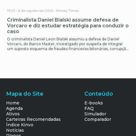
19:23 • 6 de agosto de 2026 •
Money Times
Criminalista Daniel Bialski assume defesa de
Vorcaro e diz estudar estratégia para conduzir o
caso
O criminalista Daniel Leon Bialski assumiu a defesa de Daniel
Vorcaro, do Banco Master, investigado por suspeita de integrar
um suposto esquema de fraudes financeiras bilionárias, corrupção
de servidores públicos e utilização de milícia privada para intimidar
adversários. A defesa será conduzida em conjunto com o
advogado Sergio Leonardo e sua equipe. A chegada de […]
Mapa do Site
Conteúdo
Home
E-books
Agenda
FAQ
Ativos
Simulador
Carteiras Recomendadas
Comparador
Índice Kinvo
Notícias
Planos