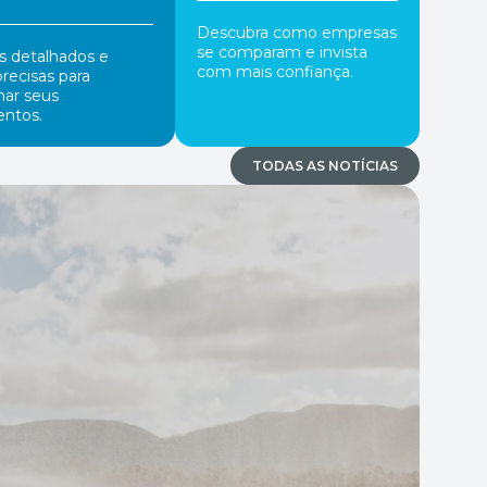
Descubra como empresas
se comparam e invista
os detalhados e
com mais confiança.
precisas para
nar seus
entos.
TODAS AS NOTÍCIAS