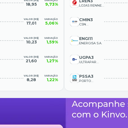
LREN3
VALOR (R$)
VARIAÇÃO
18,95
9,73%
LOJAS RENNER
S.A.
CMIN3
VALOR (R$)
VARIAÇÃO
17,01
5,06%
CSN
MINERACAO
ENGI11
VALOR (R$)
VARIAÇÃO
10,23
1,59%
ENERGISA S.A.
UGPA3
VALOR (R$)
VARIAÇÃO
21,60
1,27%
ULTRAPAR
PARTICIPACOES
S.A.
PSSA3
VALOR (R$)
VARIAÇÃO
8,28
1,22%
PORTO
SEGURO S.A.