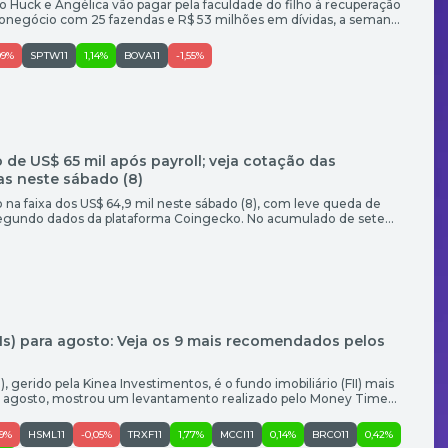
 Huck e Angélica vão pagar pela faculdade do filho à recuperação
ronegócio com 25 fazendas e R$ 53 milhões em dívidas, a semana
ram a atenção dos leitores do Money Times. Entre os temas mais
staque a Petrobras (PETR4), com […]
99%
SPTW11
1,14%
BOVA11
-1,55%
o de US$ 65 mil após payroll; veja cotação das
as neste sábado (8)
 na faixa dos US$ 64,9 mil neste sábado (8), com leve queda de
 segundo dados da plataforma Coingecko. No acumulado de sete
 do mundo registra ganhos de aproximadamente 3,1%, enquanto,
hega a cerca de 3,6%. De […]
IIs) para agosto: Veja os 9 mais recomendados pelos
gerido pela Kinea Investimentos, é o fundo imobiliário (FII) mais
ara agosto, mostrou um levantamento realizado pelo Money Times.
as de bancos, corretoras e casas de análise acompanhadas pela
ceu em sete, seguido pelo XP Malls (XPML11), que recebeu seis
49%
HSML11
-0,05%
TRXF11
1,77%
MCCI11
0,14%
BRCO11
0,42%