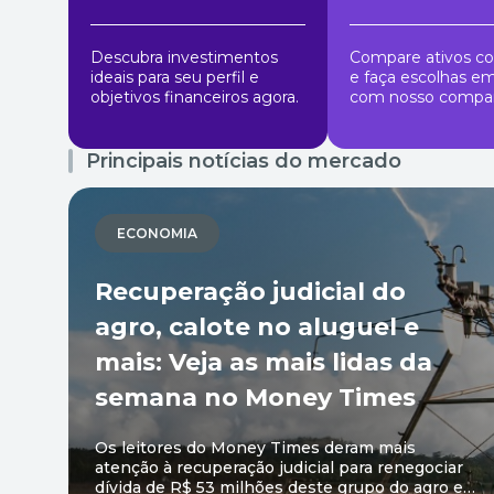
Descubra investimentos
Compare ativos co
ideais para seu perfil e
e faça escolhas e
objetivos financeiros agora.
com nosso compar
Principais notícias do mercado
ECONOMIA
Recuperação judicial do
agro, calote no aluguel e
mais: Veja as mais lidas da
semana no Money Times
Os leitores do Money Times deram mais
atenção à recuperação judicial para renegociar
dívida de R$ 53 milhões deste grupo do agro e