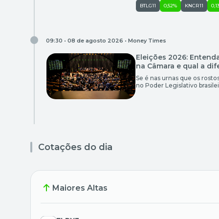
BTLG11
0,52%
KNCR11
0,1
09:30 • 08 de agosto 2026 •
Money Times
Eleições 2026: Entend
na Câmara e qual a di
Se é nas urnas que os rosto
no Poder Legislativo brasi
antes da apuração, em 4 de 
por uma legislação complem
Cotações do dia
Maiores Altas