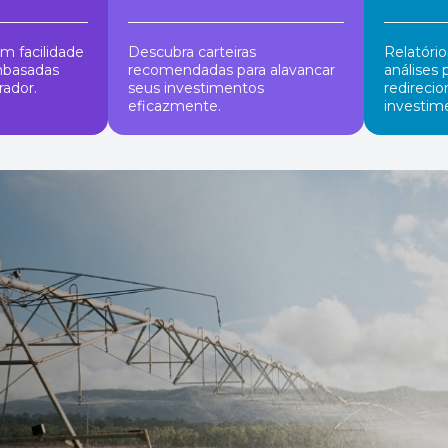
m facilidade
Descubra carteiras
Relatóri
mbasadas
recomendadas para alavancar
análises 
ador.
seus investimentos
redirecio
eficazmente.
investim