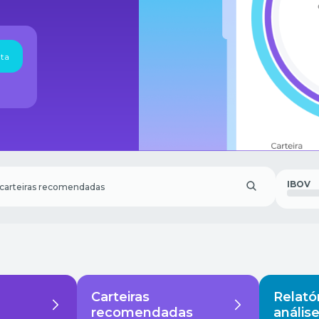
nta
IBOV
Carteiras
Relató
recomendadas
anális