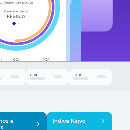
IFIX
IDIV
rios e
Indice Kinvo
es