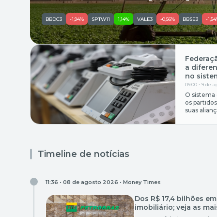
ao calote de um fundo imobiliário nesta
semana. Veja a seguir as cinco reportagens
BBDC3
-1,94%
SPTW11
1,14%
VALE3
-0,56%
BBSE3
-1,5
mais lidas da semana: 1- Grupo do agro com 25
fazendas entra em recuperação judicial para
renegociar dívida […]
Federaçã
a difere
no sistem
09:00 • 9 de 
O sistema e
os partidos
suas alian
federações
coligações,
majoritário
determina
políticos, 
Timeline de notícias
unidades da
para a ocu
11:36 • 08 de agosto 2026 •
Money Times
Dos R$ 17,4 bilhões e
imobiliário; veja as ma