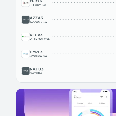
FLRY3
FLEURY S.A.
AZZA3
AZZAS 2154
S.A.
RECV3
PETRORECSA
HYPE3
HYPERA S.A.
NATU3
NATURA
COSMETICOS
S.A.