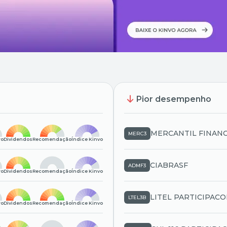
Pior desempenho
MERCANTIL FINAN
MERC3
ro
Dividendos
Recomendação
Índice Kinvo
S.A. - CRED, FINANC,
INVEST
CIABRASF
ADMF3
ro
Dividendos
Recomendação
Índice Kinvo
LITEL PARTICIPACOE
LTEL3B
ro
Dividendos
Recomendação
Índice Kinvo