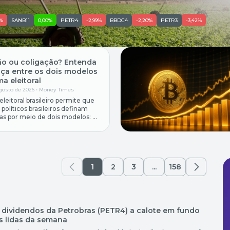
4%
SANB11
0,00%
PETR4
-2,99%
BBDC4
-2,20%
PETR3
-3,42%
o ou coligação? Entenda
nça entre os dois modelos
a eleitoral
agosto de 2026 •
Money Times
leitoral brasileiro permite que
 políticos brasileiros definam
ças por meio de dois modelos: as
 partidárias nacionais ou as
 restritas aos cargos
s. A escolha da estrutura
 a duração dos compromissos
a validade das parcerias nas
 federação e o cálculo eleitoral
1
2
3
...
158
pação de […]
m dividendos da Petrobras (PETR4) a calote em fundo
is lidas da semana