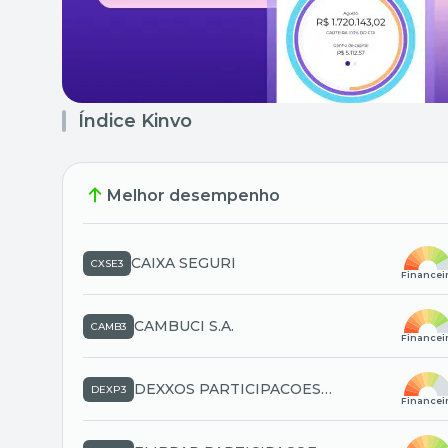
Índice Kinvo
Melhor desempenho
CAIXA SEGURI
CXSE3
Financei
CAMBUCI S.A.
CAMB3
Financei
DEXXOS PARTICIPACOES
DEXP3
Financei
S.A.