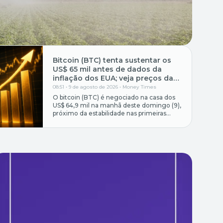
Bitcoin (BTC) tenta sustentar os
US$ 65 mil antes de dados da
inflação dos EUA; veja preços das
criptomoedas neste domingo (9)
08:51 • 9 de agosto de 2026 •
Money Times
O bitcoin (BTC) é negociado na casa dos
US$ 64,9 mil na manhã deste domingo (9),
próximo da estabilidade nas primeiras
horas do dia. O mercado global de
criptomoedas oscila com a baixa liquidez
típica do fim de semana para o setor de
ativos digitais. Veja o desempenho das
dez maiores criptomoedas do mundo
hoje: […]