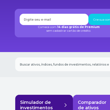
Crie sua co
Comece com
14 dias grátis de Premium
sem cadastrar cartão de crédito.
Simulador de
Comparador
investimentos
de ativos