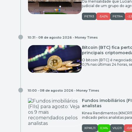
Da mensalidade que Luciano
judicial de um grupo do ag
reuniu histórias que chama
lidos, também ganharam de
PETR3
-3,42%
PETR4
-2,
10:31 • 08 de agosto 2026 •
Money Times
Bitcoin (BTC) fica pert
principais criptomoed
O bitcoin (BTC) é negociado
0,1% nas últimas 24 horas,
dias, a maior criptomoeda
em um mês, a valorização c
10:00 • 08 de agosto 2026 •
Money Times
Fundos imobiliários (F
analistas
Kinea Rendimentos (KNCR11), 
indicado pelos analistas p
De 11 carteiras recomendad
reportagem, o veículo apare
XPML11
0,14%
VILG11
-0,
menções para o […]