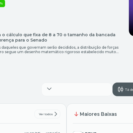
3%
a o cálculo que fixa de 8 a 70 o tamanho da bancada
ferença para o Senado
s daqueles que governam serão decididos, a distribuição de forças
leiro segue um desenho matemático rigoroso estabelecido muito
outubro, das eleições 2026. Regulada pela Constituição de 1988 e
entar, a divisão da Câmara dos Deputados estabelece que […]
Tá d
Maiores Baixas
Ver todos