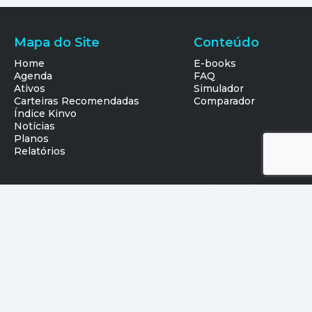
Mapa do Site
Conteúdo
Home
E-books
Agenda
FAQ
Ativos
Simulador
Carteiras Recomendadas
Comparador
Índice Kinvo
Notícias
Planos
Relatórios
Suporte
Baixe o Kinvo
Suporte
Política de Privacidade
Termos de Uso