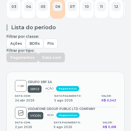
03
04
05
06
07
10
11
12
1
Lista do período
Filtrar por classe:
Ações
BDRs
FIIs
Filtrar por tipo:
Pagamentos
Data-com
GRUPO SBF SA
AÇÃO
SBFG3
Pagamentos
DATA-COM:
DATA PAGAMENTO:
VALOR:
24 abr 2026
5 ago 2026
R$ 0,543
VODAFONE GROUP PUBLIC LTD COMPANY
BDR
V1OD34
Pagamentos
DATA-COM:
DATA PAGAMENTO:
VALOR:
2 jun 2026
5 ago 2026
R$ 0,618