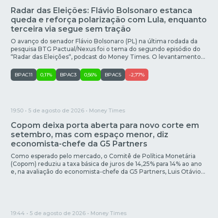
Radar das Eleições: Flávio Bolsonaro estanca
queda e reforça polarização com Lula, enquanto
terceira via segue sem tração
O avanço do senador Flávio Bolsonaro (PL) na última rodada da
pesquisa BTG Pactual/Nexus foi o tema do segundo episódio do
“Radar das Eleições“, podcast do Money Times. O levantamento
trouxe o filho do ex-presidente Jair Bolsonaro apenas 1 ponto
percentual atrás do presidente Luiz Inácio Lula da Silva (PT) em
BPAC11
0,11%
BPAC3
0,56%
BPAC5
-2,77%
um cenário de segundo […]
19:50 • 5 de agosto de 2026 •
Money Times
Copom deixa porta aberta para novo corte em
setembro, mas com espaço menor, diz
economista-chefe da G5 Partners
Como esperado pelo mercado, o Comitê de Política Monetária
(Copom) reduziu a taxa básica de juros de 14,25% para 14% ao ano
e, na avaliação do economista-chefe da G5 Partners, Luis Otávio
Leal, os diretores do Banco Central “deixaram aberta” a
possibilidade de um novo corte na Selic na próxima reunião, em
setembro. Durante o […]
19:44 • 5 de agosto de 2026 •
Money Times