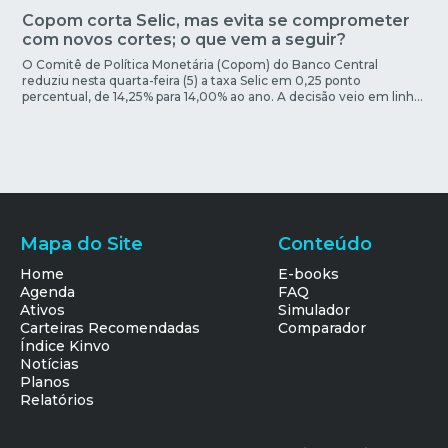
Copom corta Selic, mas evita se comprometer
com novos cortes; o que vem a seguir?
O Comitê de Política Monetária (Copom) do Banco Central
reduziu nesta quarta-feira (5) a taxa Selic em 0,25 ponto
percentual, de 14,25% para 14,00% ao ano. A decisão veio em linha
com a expectativa do mercado e marca a continuidade do ciclo
de flexibilização iniciado em junho. No comunicado divulgado
após a decisão, o BC […]
Mapa do Site
Conteúdo
Home
E-books
Agenda
FAQ
Ativos
Simulador
Carteiras Recomendadas
Comparador
Índice Kinvo
Notícias
Planos
Relatórios