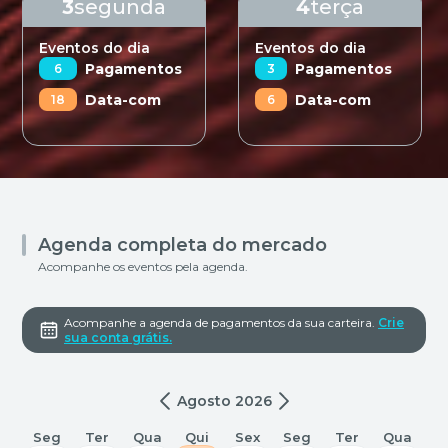
3
segunda
4
terça
Eventos do dia
Eventos do dia
Pagamentos
Pagamentos
6
3
Data-com
Data-com
18
6
Agenda completa do mercado
Acompanhe os eventos pela agenda.
Acompanhe a agenda de pagamentos da sua carteira.
Crie
sua conta grátis.
Agosto
2026
Seg
Ter
Qua
Qui
Sex
Seg
Ter
Qua
Q