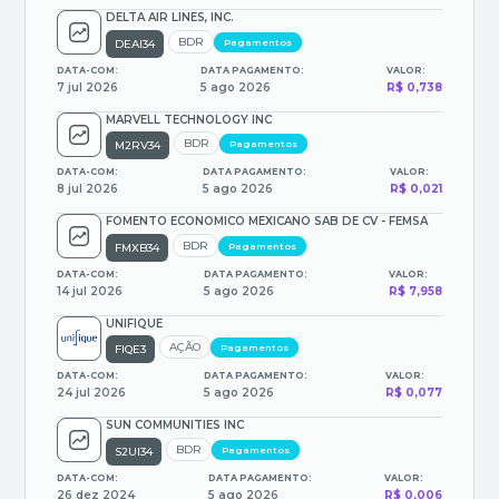
DELTA AIR LINES, INC.
BDR
DEAI34
Pagamentos
DATA-COM:
DATA PAGAMENTO:
VALOR:
7 jul 2026
5 ago 2026
R$ 0,738
MARVELL TECHNOLOGY INC
BDR
M2RV34
Pagamentos
DATA-COM:
DATA PAGAMENTO:
VALOR:
8 jul 2026
5 ago 2026
R$ 0,021
FOMENTO ECONOMICO MEXICANO SAB DE CV - FEMSA
BDR
FMXB34
Pagamentos
DATA-COM:
DATA PAGAMENTO:
VALOR:
14 jul 2026
5 ago 2026
R$ 7,958
UNIFIQUE
AÇÃO
FIQE3
Pagamentos
DATA-COM:
DATA PAGAMENTO:
VALOR:
24 jul 2026
5 ago 2026
R$ 0,077
SUN COMMUNITIES INC
BDR
S2UI34
Pagamentos
DATA-COM:
DATA PAGAMENTO:
VALOR:
26 dez 2024
5 ago 2026
R$ 0,006