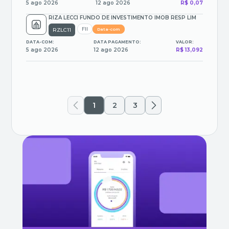
5 ago 2026
12 ago 2026
R$ 0,07
RIZA LECCI FUNDO DE INVESTIMENTO IMOB RESP LIM
FII
RZLC11
Data-com
DATA-COM:
DATA PAGAMENTO:
VALOR:
5 ago 2026
12 ago 2026
R$ 13,092
1
2
3