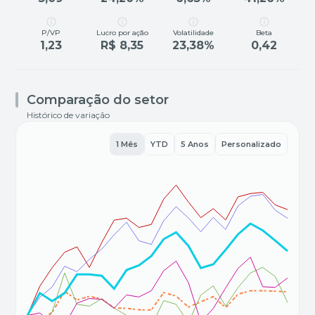
P/VP
Lucro por ação
Volatilidade
Beta
1,23
R$ 8,35
23,38%
0,42
Comparação do setor
Histórico de variação
1 Mês
YTD
5 Anos
Personalizado