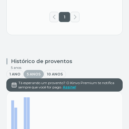
1
Histórico de proventos
5 anos
1 ANO
5 ANOS
10 ANOS
Tá esperando um provento? O Kinvo Premium te notifica
sempre que você for pago.
Assine!