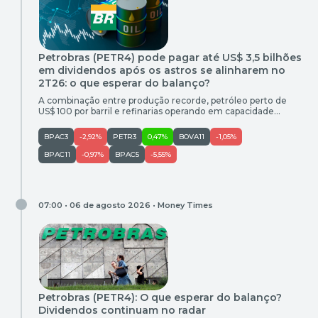
Petrobras (PETR4) pode pagar até US$ 3,5 bilhões
em dividendos após os astros se alinharem no
2T26: o que esperar do balanço?
A combinação entre produção recorde, petróleo perto de
US$ 100 por barril e refinarias operando em capacidade
máxima levou bancos e casas de análise a projetarem lucro
de cerca de R$ 45 bilhões e uma nova distribuição bilionária
BPAC3
-2,92%
PETR3
0,47%
BOVA11
-1,05%
de dividendos
BPAC11
-0,97%
BPAC5
-5,55%
07:00 • 06 de agosto 2026 •
Money Times
Petrobras (PETR4): O que esperar do balanço?
Dividendos continuam no radar