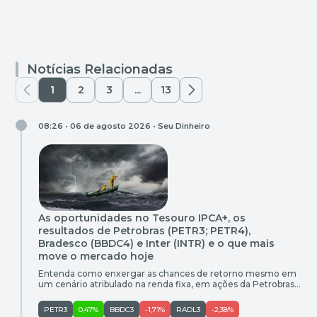
Notícias Relacionadas
1
2
3
...
13
08:26 • 06 de agosto 2026 •
Seu Dinheiro
As oportunidades no Tesouro IPCA+, os
resultados de Petrobras (PETR3; PETR4),
Bradesco (BBDC4) e Inter (INTR) e o que mais
move o mercado hoje
Entenda como enxergar as chances de retorno mesmo em
um cenário atribulado na renda fixa, em ações da Petrobras
e de bancos
PETR3
0,47%
BBDC3
-1,71%
RADL3
-2,38%