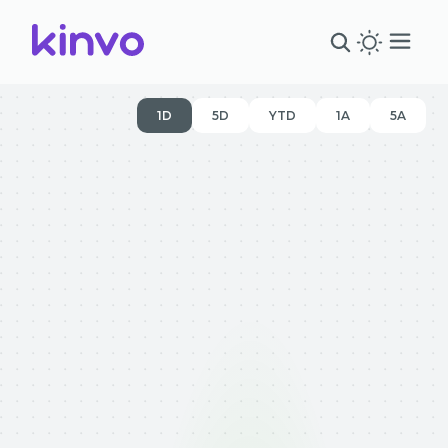
1D
5D
YTD
1A
5A