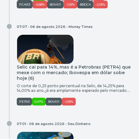
PCAR3
-0,68%
BOVA11
-1,05%
BBDC4
-2,05%
07:07 • 06 de agosto 2026 •
Money Times
Selic cai para 14%, mas é a Petrobras (PETR4) que
mexe com o mercado; Ibovespa em dólar sobe
hoje (6)
O corte de 0,25 ponto percentual na Selic, de 14,25% para
14,00% ao ano, já era amplamente esperado pelo mercado.
Agora, o foco dos investidores se volta para a comunicação
do Banco Central. A autoridade monetária adotou um tom
PETR3
0,47%
BOVA11
-1,05%
mais cauteloso e evitou sinalizar os próximos passos para a
taxa básica de juros. Na avaliação […]
07:01 • 06 de agosto 2026 •
Seu Dinheiro