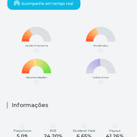
Acompanhe em tempo real
Saúde Financeira
Dividendos
Recomendações
Índice Kinvo
Informações
Preço/lucro
ROE
Dividend Yield
Payout
5,09
24,20%
6,65%
41,26%