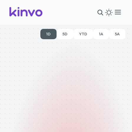
1D
5D
YTD
1A
5A