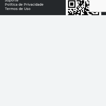
Suporte
Política de Privacidade
Termos de Uso
Baixe o app
Acompanhando suas conquistas
©
2026
Kinvo Tecnologia da Informação Ltda. 17.265.079/0001-85
Av. Brigadeiro Faria Lima, 3477 Itaim Bibi - São Paulo/SP, 04.538-133