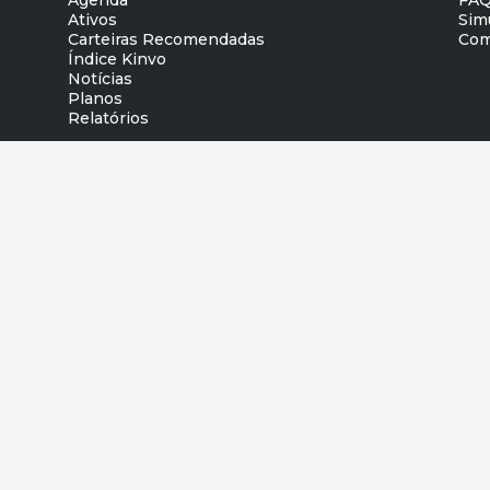
Ativos
Sim
Carteiras Recomendadas
Com
Índice Kinvo
Notícias
Planos
Relatórios
Acompanhando suas conquistas
©
2026
Kinvo Tecnologia da Informação Ltda. 17.265.079/0001-85
Av. Brigadeiro Faria Lima, 3477 Itaim Bibi - São Paulo/SP, 04.538-