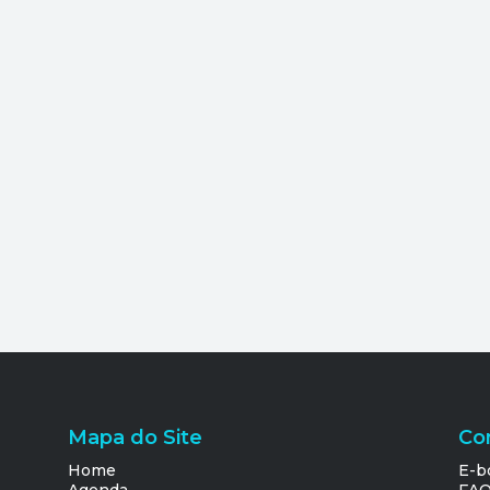
Mapa do Site
Co
Home
E-b
Agenda
FA