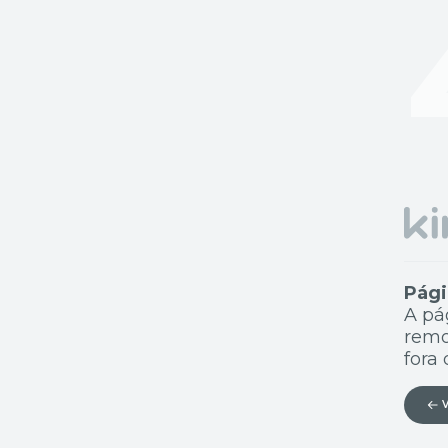
Pági
A pá
remo
fora 