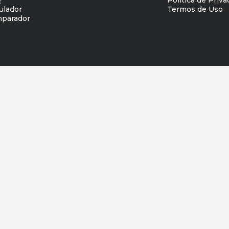
ulador
Termos de Uso
parador
133