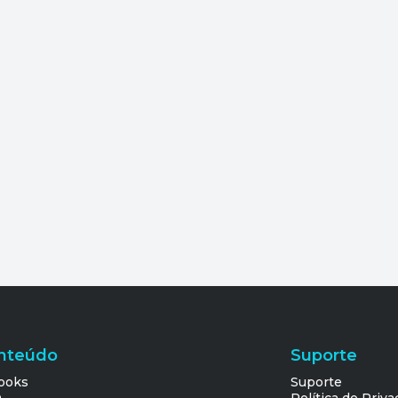
nteúdo
Suporte
ooks
Suporte
Q
Política de Priv