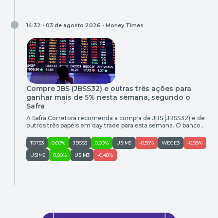
14:32 • 03 de agosto 2026 •
Money Times
Compre JBS (JBSS32) e outras três ações para
ganhar mais de 5% nesta semana, segundo o
Safra
A Safra Corretora recomenda a compra de JBS (JBSS32) e de
outros três papéis em day trade para esta semana. O banco
também recomendou a venda de Usiminas (USIM5). Confira
as oportunidades de compra e venda entre os dias 3 e 7 de
TOTS3
0,00%
JBSS3
0,00%
USIM5
-0,56%
WEGE3
-0,58%
agosto: Empresa Ativo Call Entrada (R$) Objetivo (R$) Ganho
Potencial Stop (R$) […]
USIM6
0,00%
USIM3
-0,48%