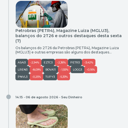
Petrobras (PETR4), Magazine Luiza (MGLU3),
balanços do 2T26 e outros destaques desta sexta
(7)
Os balanços do 2T26 da Petrobras (PETR4), Magazine Luiza
(MGLU3) e outras empresas são alguns dos destaques
corporativos desta sexta-feira (7). Confira o Radar do
Mercado Petrobras (PETR4) lucra R$ 52,4 bilhões no 2T26 e
ASAI3
-2,94%
EZTC3
-2,36%
PETR3
-3,42%
supera consenso A Petrobras (PETR4) reportou lucro líquido
de R$ 52,4 bilhões no segundo trimestre de 2026 (2T26),
LREN3
-8,09%
BOVA11
-1,55%
LOGG3
-0,16%
resultado acima […]
PNVL3
-0,25%
TUPY3
-5,33%
14:15 • 06 de agosto 2026 •
Seu Dinheiro