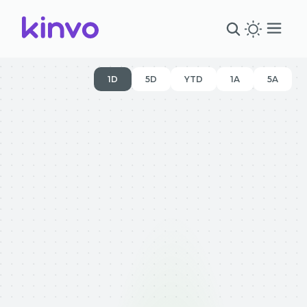
1D
5D
YTD
1A
5A