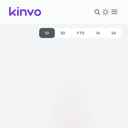
1D
5D
YTD
1A
5A