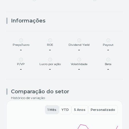
Informações
Preço/lucro
ROE
Dividend Yield
Payout
-
-
-
-
P/VP
Lucro por ação
Volatilidade
Beta
-
-
-
-
Comparação do setor
Histórico de variação
1 Mês
YTD
5 Anos
Personalizado