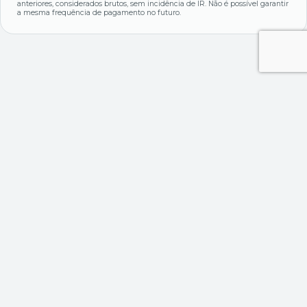
anteriores, considerados brutos, sem incidência de IR. Não é possível garantir
a mesma frequência de pagamento no futuro.
Outros múltiplos
Dívida Bruta
Dívida Líquida
Passivo / Ativos
-
-
-
Liqui. Corrente
Giro do Ativo
P / EBITDA
-
-
-
Margem Bruta
Marg. Líquida
-
-