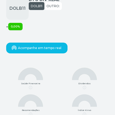
DOLB11
OUTRO:
-
0,00%
Acompanhe em tempo real
Saúde Financeira
Dividendos
Recomendações
Índice Kinvo