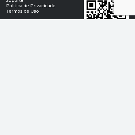
Suporte
Política de Privacidade
Termos de Uso
Baixe o app
Acompanhando suas conquistas
©
2026
Kinvo Tecnologia da Informação Ltda. 17.265.079/0001-85
Av. Brigadeiro Faria Lima, 3477 Itaim Bibi - São Paulo/SP, 04.538-133