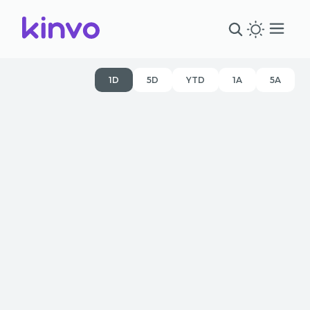
1D
5D
YTD
1A
5A