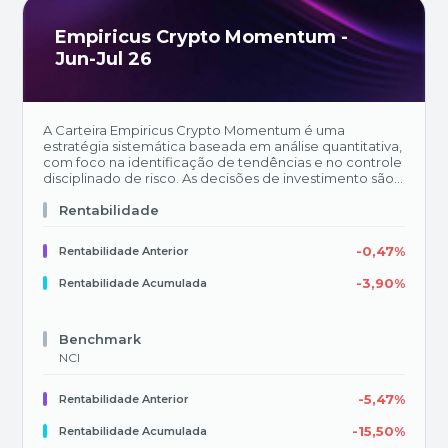
Empiricus Crypto Momentum -
Jun-Jul 26
A Carteira Empiricus Crypto Momentum é uma
estratégia sistemática baseada em análise quantitativa,
com foco na identificação de tendências e no controle
disciplinado de risco. As decisões de investimento são
orientadas por modelos quantitativos e por relações
estatísticas entre sinais e retornos futuros, buscando
Rentabilidade
consistência de performance ao longo do tempo. Tem
como objetivo investir em criptoativos presentes no
-0,47%
Rentabilidade Anterior
BTG Pactual, cujo benchmark será o índice NCI e
rebalanceamento mensal. Caso os demais ativos não
-3,90%
Rentabilidade Acumulada
atenderem aos requisitos da modelagem, a carteira
pode manter uma posição estratégica em caixa dólar
(USDC) e Bitcoin (BTC). &nbsp;&nbsp;
Benchmark
NCI
-5,47%
Rentabilidade Anterior
-15,50%
Rentabilidade Acumulada