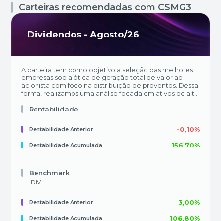
Carteiras recomendadas com
CSMG3
Dividendos - Agosto/26
A carteira tem como objetivo a seleção das melhores
empresas sob a ótica de geração total de valor ao
acionista com foco na distribuição de proventos. Dessa
forma, realizamos uma análise focada em ativos de alta
qualidade, com resiliência de entrega de resultados e
geração de caixa. A seleção dos ativos é feita de forma
Rentabilidade
complementar entre a equipe de análise de empresas
e a equipe de estratégia do BTG Pactual, com uma
-0,10%
Rentabilidade Anterior
revisão mensal da carteira.
156,70%
Rentabilidade Acumulada
Benchmark
IDIV
3,00%
Rentabilidade Anterior
106,80%
Rentabilidade Acumulada