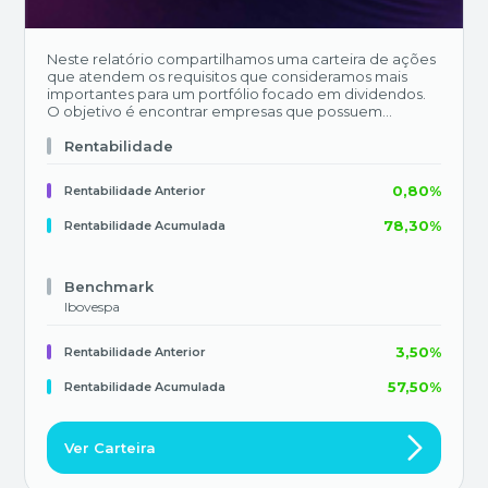
Neste relatório compartilhamos uma carteira de ações
que atendem os requisitos que consideramos mais
importantes para um portfólio focado em dividendos.
O objetivo é encontrar empresas que possuem
capacidade de geração de caixa livre (GCL)
comprovada, distribuição de proventos sustentáveis e
Rentabilidade
que proporcionam aos seus acionistas o benefício dos
juros compostos (compounding). Damos preferência
0,80%
Rentabilidade Anterior
para modelos de negócio resilientes, com vantagens
competitivas, em setores de fortes tendências
78,30%
Rentabilidade Acumulada
seculares, previsibilidade de resultados e boa margem
de segurança (níveis de valuation e carrego). A carteira
é composta por oito ativos, com pesos iguais (12,5%) e
que atendem todos os pontos citados acima.
Benchmark
Ibovespa
3,50%
Rentabilidade Anterior
57,50%
Rentabilidade Acumulada
Ver Carteira