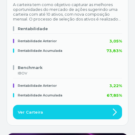
A carteira tem como objetivo capturar as melhores
oportunidades do mercado de ações sugerindo uma
carteira com até 10 ativos, com nova composição
mensal. O processo de seleção dos ativos é realizado
pelo time de análise técnica do Research do Banco
BTG Pactual, com base exclusivamente em análise
Rentabilidade
técnica, sem considerar necessariamente índices de
referência ou liquidez.
3,05%
Rentabilidade Anterior
73,83%
Rentabilidade Acumulada
Benchmark
IBOV
3,22%
Rentabilidade Anterior
67,85%
Rentabilidade Acumulada
Ver Carteira