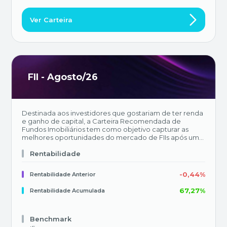
Ver Carteira
FII - Agosto/26
Destinada aos investidores que gostariam de ter renda
e ganho de capital, a Carteira Recomendada de
Fundos Imobiliários tem como objetivo capturar as
melhores oportunidades do mercado de FIIs após um
profundo processo de análise e avaliação de qualidade
dos ativos. Buscamos equilibrar o nosso portfolio com
Rentabilidade
fundos que possuam estratégias complementares,
proporcionando, além da diversificação setorial,
-0,44%
Rentabilidade Anterior
exposição a diferentes regiões do país. A atualização
da carteira possui periodicidade mensal, com
67,27%
Rentabilidade Acumulada
divulgação todo 1º dia útil de cada mês.
Benchmark