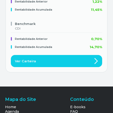
1,22%
Rentabilidade Anterior
indústria de fundos de investimentos em
multimercados. O relatório terá periodicidade mensal
11,45%
Rentabilidade Acumulada
e divulgado todo primeiro dia útil de cada mês.
Benchmark
CDI
0,70%
Rentabilidade Anterior
14,70%
Rentabilidade Acumulada
Ver Carteira
Mapa do Site
Conteúdo
Home
E-books
Agenda
FAQ