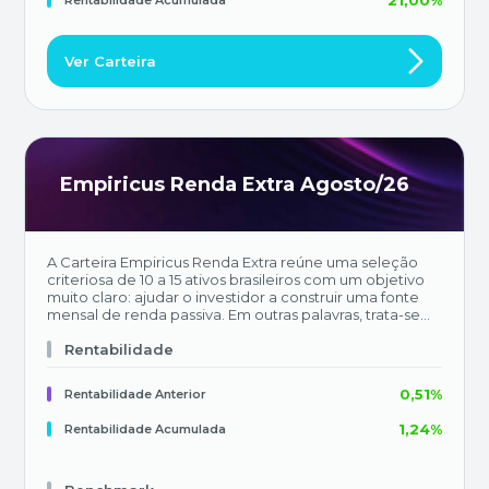
21,00%
Rentabilidade Acumulada
Ver Carteira
Empiricus Renda Extra Agosto/26
A Carteira Empiricus Renda Extra reúne uma seleção
criteriosa de 10 a 15 ativos brasileiros com um objetivo
muito claro: ajudar o investidor a construir uma fonte
mensal de renda passiva. Em outras palavras, trata-se
de estruturar um fluxo recorrente de recebimentos —
como dividendos, juros e proventos — que entre na
Rentabilidade
conta de forma previsível, sem que o investidor precise
realizar operações frequentes ou tomar decisões
0,51%
Rentabilidade Anterior
constantes. Ao mesmo tempo, a carteira não abre mão
do potencial de valorização no longo prazo,
1,24%
Rentabilidade Acumulada
combinando renda recorrente com ganho de capital.