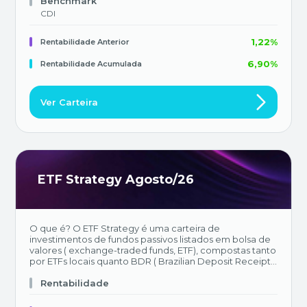
Benchmark
CDI
1,22%
Rentabilidade Anterior
6,90%
Rentabilidade Acumulada
Ver Carteira
ETF Strategy Agosto/26
O que é? O ETF Strategy é uma carteira de
investimentos de fundos passivos listados em bolsa de
valores ( exchange-traded funds, ETF), compostas tanto
por ETFs locais quanto BDR ( Brazilian Deposit Receipt )
de ETFs, das mais diversas classes de ativos, a fim de
refletir nossa estratégia de alocação. Objetivo da
Rentabilidade
Carteira O benchmark da carteira será o Certificado de
Depósito Interbancário (CDI), padrão utilizado pela