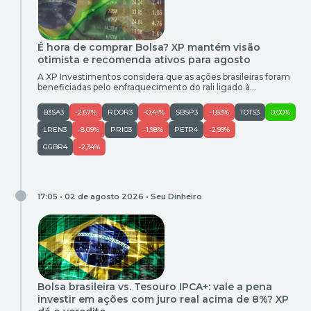
É hora de comprar Bolsa? XP mantém visão
otimista e recomenda ativos para agosto
A XP Investimentos considera que as ações brasileiras foram
beneficiadas pelo enfraquecimento do rali ligado à
inteligência artificial (IA) no exterior, além do retorno do
investidor estrangeiro ao Ibovespa (IBOV) em julho. Segundo
B3SA3
-2,67%
RDOR3
-0,41%
SBSP3
-1,83%
TOTS3
0,00%
a XP, outro vento favorável importante para a bolsa brasileira
foi a divulgação de dados de inflação mais brandos do que o
LREN3
-8,09%
PRIO3
-1,98%
PETR4
-2,99%
[…]
GGBR4
-2,34%
17:05 • 02 de agosto 2026 •
Seu Dinheiro
Bolsa brasileira vs. Tesouro IPCA+: vale a pena
investir em ações com juro real acima de 8%? XP