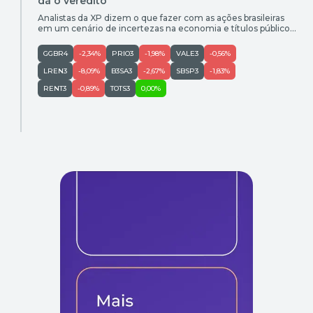
dá o veredito
Analistas da XP dizem o que fazer com as ações brasileiras
em um cenário de incertezas na economia e títulos públicos
pagando juros recordes acima da inflação
GGBR4
-2,34%
PRIO3
-1,98%
VALE3
-0,56%
LREN3
-8,09%
B3SA3
-2,67%
SBSP3
-1,83%
RENT3
-0,89%
TOTS3
0,00%