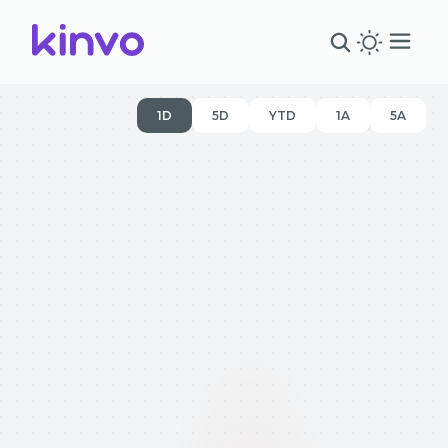
1D
5D
YTD
1A
5A