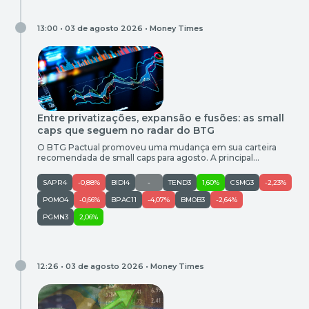
13:00 • 03 de agosto 2026 •
Money Times
Entre privatizações, expansão e fusões: as small
caps que seguem no radar do BTG
O BTG Pactual promoveu uma mudança em sua carteira
recomendada de small caps para agosto. A principal
novidade foi a entrada da OceanPact (OPCT3) no lugar da
Marcopolo (POMO4), que deixou o portfólio. Os demais
SAPR4
-0,88%
BIDI4
-
TEND3
1,60%
CSMG3
-2,23%
ativos foram mantidos: Copasa, Banco Inter, Smart Fit,
Sanepar, Orizon, 3tentos, Tenda, Pague Menos e Bemobi. A
POMO4
-0,66%
BPAC11
-4,07%
BMOB3
-2,64%
carteira é composta […]
PGMN3
2,06%
12:26 • 03 de agosto 2026 •
Money Times