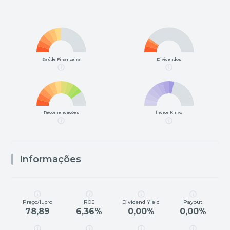
Saúde Financeira
Dividendos
Recomendações
Índice Kinvo
Informações
Preço/lucro
ROE
Dividend Yield
Payout
78,89
6,36%
0,00%
0,00%