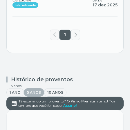
CATEGORIA:
DATA:
17 dez 2025
Fato relevante
1
Histórico de proventos
5 anos
1 ANO
5 ANOS
10 ANOS
Tá esperando um provento? O Kinvo Premium te notifica
sempre que você for pago.
Assine!