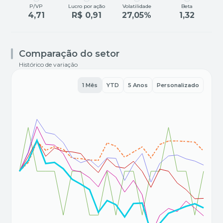
P/VP
Lucro por ação
Volatilidade
Beta
4,71
R$ 0,91
27,05%
1,32
Comparação do setor
Histórico de variação
1 Mês
YTD
5 Anos
Personalizado