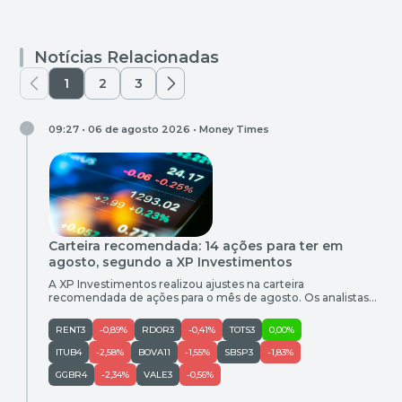
Notícias Relacionadas
1
2
3
09:27 • 06 de agosto 2026 •
Money Times
Carteira recomendada: 14 ações para ter em
agosto, segundo a XP Investimentos
A XP Investimentos realizou ajustes na carteira
recomendada de ações para o mês de agosto. Os analistas
da casa optaram por remover as ações da B3 (B3SA3) em
meio a um cenário mais incerto para o segmento de
RENT3
-0,89%
RDOR3
-0,41%
TOTS3
0,00%
mercado de capitais, pressionado pelo ambiente de juros por
mais tempo. Por outro lado, a XP elevou […]
ITUB4
-2,58%
BOVA11
-1,55%
SBSP3
-1,83%
GGBR4
-2,34%
VALE3
-0,56%