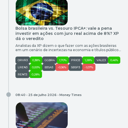
Bolsa brasileira vs. Tesouro IPCA+: vale a pena
investir em ações com juro real acima de 8%? XP
dá o veredito
Analistas da XP dizem o que fazer com as ações brasileiras
em um cenário de incertezas na economia e títulos públicos
pagando juros recordes acima da inflação
ORVR3
0,38%
GGBR4
1,70%
PRIO3
1,28%
VALE3
0,46%
LREN3
0,00%
B3SA3
-0,96%
SBSP3
-1,07%
RENT3
0,28%
08:40 • 25 de julho 2026 •
Money Times