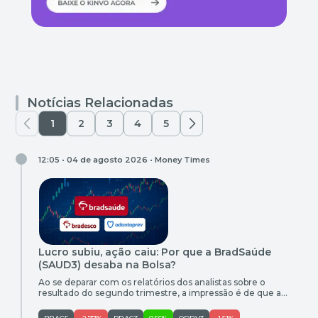
Notícias Relacionadas
1
2
3
4
5
12:05 • 04 de agosto 2026 •
Money Times
Lucro subiu, ação caiu: Por que a BradSaúde
(SAUD3) desaba na Bolsa?
Ao se deparar com os relatórios dos analistas sobre o
resultado do segundo trimestre, a impressão é de que a
BradSaúde (SAUB3) entregou um excelente desempenho. O
lucro de R$ 1,1 bilhão ficou acima das expectativas, com alta