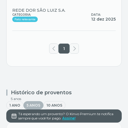
REDE DOR SÃO LUIZ S.A.
CATEGORIA:
DATA:
12 dez 2025
Fato relevante
1
Histórico de proventos
5 anos
1 ANO
5 ANOS
10 ANOS
Tá esperando um provento? O Kinvo Premium te notifica
sempre que você for pago.
Assine!