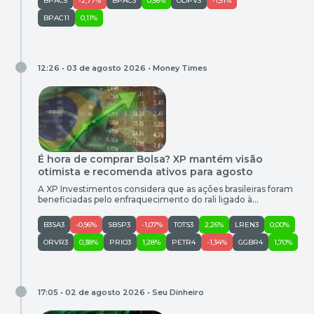
BPAC5
-2,77%
BPAC3
0,56%
ODPV3
-1,51%
de 25% na comparação anual. O número superou em 19% as
projeções da XP, por exemplo. O […]
BPAC11
0,11%
12:26 • 03 de agosto 2026 •
Money Times
É hora de comprar Bolsa? XP mantém visão
otimista e recomenda ativos para agosto
A XP Investimentos considera que as ações brasileiras foram
beneficiadas pelo enfraquecimento do rali ligado à
inteligência artificial (IA) no exterior, além do retorno do
investidor estrangeiro ao Ibovespa (IBOV) em julho. Segundo
B3SA3
-0,96%
SBSP3
-1,07%
TOTS3
2,26%
LREN3
0,00%
a XP, outro vento favorável importante para a bolsa brasileira
foi a divulgação de dados de inflação mais brandos do que o
ORVR3
0,38%
PRIO3
1,28%
PETR4
-1,34%
GGBR4
1,70%
[…]
17:05 • 02 de agosto 2026 •
Seu Dinheiro