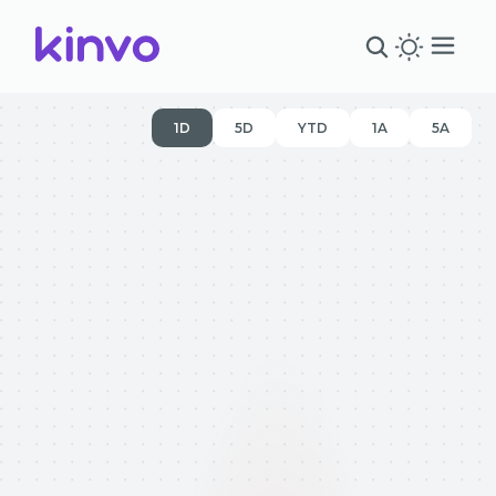
1D
5D
YTD
1A
5A