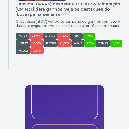
Hapvida (HAPV3) despenca 13% e CSN Mineração
(CMIN3) lidera ganhos; veja os destaques do
Ibovespa na semana
O Ibovespa (IBOV) voltou ao território de ganhos com apoio
das blue chips, em meio a escalada das tensões comerciais e
geopolíticas. O principal índice da bolsa brasileira acumulou
leve valorização de 0,19% na semana e encerrou a última
CMIN3
-0,17%
RECV3
-1,37%
TOTS3
2,26%
sessão aos 174.041,95 pontos. Já o dólar à vista terminou a R$
5,0809, com queda de […]
UGPA3
-0,58%
PETR3
-2,08%
ASAI3
1,96%
CSNA3
2,09%
MGLU3
-2,64%