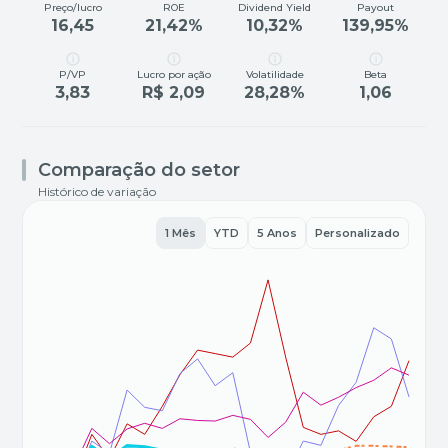
Preço/lucro
ROE
Dividend Yield
Payout
16,45
21,42%
10,32%
139,95%
P/VP
Lucro por ação
Volatilidade
Beta
3,83
R$ 2,09
28,28%
1,06
Comparação do setor
Histórico de variação
1 Mês
YTD
5 Anos
Personalizado