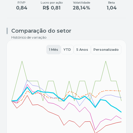
P/VP
Lucro por ação
Volatilidade
Beta
0,84
R$ 0,81
28,14%
1,04
Comparação do setor
Histórico de variação
1 Mês
YTD
5 Anos
Personalizado