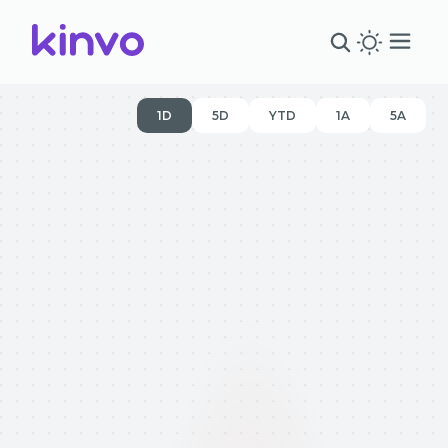
1D
5D
YTD
1A
5A