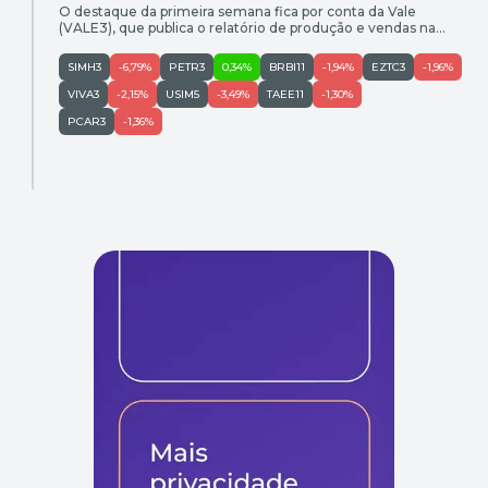
O destaque da primeira semana fica por conta da Vale
(VALE3), que publica o relatório de produção e vendas na
terça-feira (21) após o fechamento do mercado
SIMH3
-6,79%
PETR3
0,34%
BRBI11
-1,94%
EZTC3
-1,96%
VIVA3
-2,15%
USIM5
-3,49%
TAEE11
-1,30%
PCAR3
-1,36%