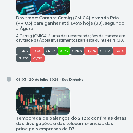
Day trade: Compre Cemig (CMIG4) e venda Prio
(PRIO3) para ganhar até 1,45% hoje (30), segundo
a Ágora
A Cemig (CMIG4) é uma das recomendações de compra em
day trade da Ágora Investimentos para esta quinta-feira (30).
As ações da empresa fecharam a sessão da última quarta-
feira (29) cotadas a R$ 11,00. O potencial de ganho é de 1,45%
PRIO3
-1,00%
CMIG3
0,12%
CMIG4
-1,24%
CSNA3
-3,07%
e o stop sugerido é de R$ 10,95. Compra Empresa Ticker
Entrada (R$) Objetivo […]
SUZB3
-2,03%
06:03 • 20 de julho 2026 •
Seu Dinheiro
Temporada de balanços do 2T26: confira as datas
das divulgações e das teleconferências das
principais empresas da B3