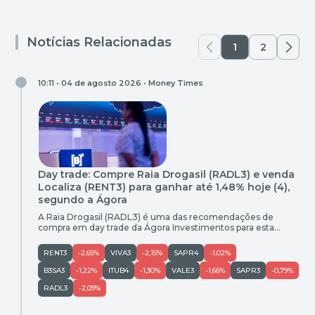
Notícias Relacionadas
1
2
10:11 • 04 de agosto 2026 •
Money Times
Day trade: Compre Raia Drogasil (RADL3) e venda
Localiza (RENT3) para ganhar até 1,48% hoje (4),
segundo a Ágora
A Raia Drogasil (RADL3) é uma das recomendações de
compra em day trade da Ágora Investimentos para esta
terça-feira (4). As ações da empresa fecharam a sessão da
última segunda-feira (3) cotadas a R$ 18,85. O potencial de
RENT3
-2,65%
VIVA3
-2,15%
SAPR4
-1,02%
ganho é de 1,48% e o stop sugerido é de R$ 18,75. Compra
Empresa Ticker Entrada (R$) […]
B3SA3
-1,22%
ITUB4
-1,30%
VALE3
-1,66%
SAPR3
-0,79%
RADL3
-2,09%