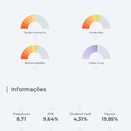
Saúde Financeira
Dividendos
Recomendações
Índice Kinvo
Informações
Preço/lucro
ROE
Dividend Yield
Payout
8,71
9,64%
4,31%
19,85%