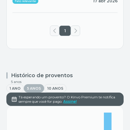
17 abr 2026
Fato relevante
1
Histórico de proventos
5 anos
1 ANO
5 ANOS
10 ANOS
Tá esperando um provento? O Kinvo Premium te notifica
sempre que você for pago.
Assine!