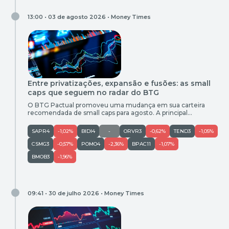
13:00 • 03 de agosto 2026 •
Money Times
Entre privatizações, expansão e fusões: as small
caps que seguem no radar do BTG
O BTG Pactual promoveu uma mudança em sua carteira
recomendada de small caps para agosto. A principal
novidade foi a entrada da OceanPact (OPCT3) no lugar da
Marcopolo (POMO4), que deixou o portfólio. Os demais
SAPR4
-1,02%
BIDI4
-
ORVR3
-0,62%
TEND3
-1,05%
ativos foram mantidos: Copasa, Banco Inter, Smart Fit,
Sanepar, Orizon, 3tentos, Tenda, Pague Menos e Bemobi. A
CSMG3
-0,57%
POMO4
-2,36%
BPAC11
-1,07%
carteira é composta […]
BMOB3
-1,96%
09:41 • 30 de julho 2026 •
Money Times