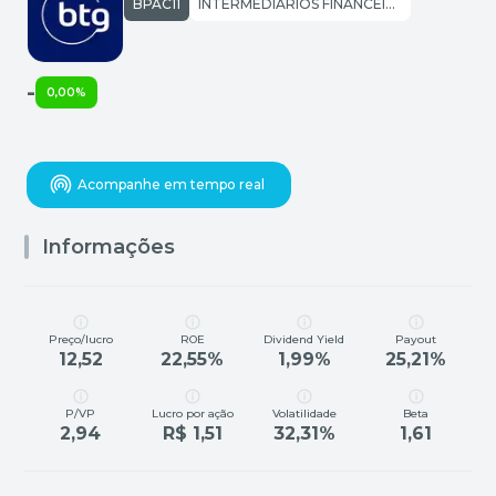
BPAC11
INTERMEDIÁRIOS FINANCEIROS: BANCOS
-
0,00%
Acompanhe em tempo real
Informações
Preço/lucro
ROE
Dividend Yield
Payout
12,52
22,55%
1,99%
25,21%
P/VP
Lucro por ação
Volatilidade
Beta
2,94
R$ 1,51
32,31%
1,61