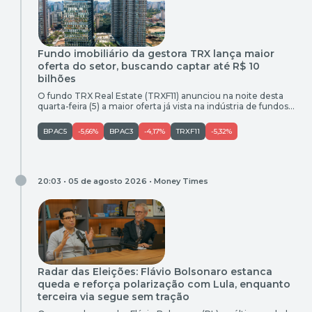
Fundo imobiliário da gestora TRX lança maior
oferta do setor, buscando captar até R$ 10
bilhões
O fundo TRX Real Estate (TRXF11) anunciou na noite desta
quarta-feira (5) a maior oferta já vista na indústria de fundos
de investimentos imobiliários, com expectativa de captar até
R$ 10 bilhões. O veículo lançou a 13ª emissão de novas cotas.
BPAC5
-5,66%
BPAC3
-4,17%
TRXF11
-5,32%
O montante inicial da oferta é de 53 milhões de cotas, com
preço de […]
20:03 • 05 de agosto 2026 •
Money Times
Radar das Eleições: Flávio Bolsonaro estanca
queda e reforça polarização com Lula, enquanto
terceira via segue sem tração