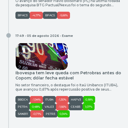
O avanço do senador Flávio Bolsonaro (PL) na última rodada
da pesquisa BTG Pactual/Nexus foi o tema do segundo
episódio do “Radar das Eleições“, podcast do Money Times.
O levantamento trouxe o filho do ex-presidente Jair
BPAC3
-4,17%
BPAC5
-5,66%
Bolsonaro apenas 1 ponto percentual atrás do presidente Luiz
Inácio Lula da Silva (PT) em um cenário de segundo […]
17:49 • 05 de agosto 2026 •
Exame
Ibovespa tem leve queda com Petrobras antes do
Copom; dólar fecha estável
No setor financeiro, o destaque foi o Itaú Unibanco (ITUB4),
que avançou 0,67% após repercussão positiva de seus
resultados trimestrais
BBDC4
-1,94%
ITUB4
-1,30%
HAPV3
0,18%
PETR4
0,48%
VALE3
-1,66%
CEAB3
1,07%
SANB11
-0,71%
PETR3
0,34%