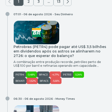
1
2
3
...
13
07:01 • 06 de agosto 2026 •
Seu Dinheiro
Petrobras (PETR4) pode pagar até US$ 3,5 bilhões
em dividendos após os astros se alinharem no
2T26: o que esperar do balanço?
A combinação entre produção recorde, petróleo perto de
US$ 100 por barril e refinarias operando em capacidade
máxima levou bancos e casas de análise a projetarem lucro
de cerca de R$ 45 bilhões e uma nova distribuição bilionária
PETR4
0,48%
BPAC3
-4,17%
PETR3
0,34%
de dividendos
BOVA11
-1,52%
BPAC5
-5,66%
06:30 • 06 de agosto 2026 •
Money Times