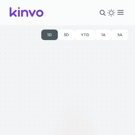
1D
5D
YTD
1A
5A