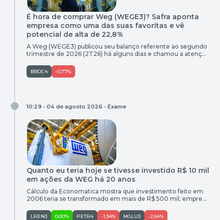
É hora de comprar Weg (WEGE3)? Safra aponta
empresa como uma das suas favoritas e vê
potencial de alta de 22,8%
A Weg (WEGE3) publicou seu balanço referente ao segundo
trimestre de 2026 (2T26) há alguns dias e chamou a atenção
dos analistas do Safra. Após os resultados, o banco elevou a
recomendação de neutro para compra, com um preço-alvo
BBDC4
-0,77%
de R$ 59,20 para os próximos 12 meses. Isso representa um
potencial de alta de 22,8% […]
10:29 • 04 de agosto 2026 •
Exame
Quanto eu teria hoje se tivesse investido R$ 10 mil
em ações da WEG há 20 anos
Cálculo da Economatica mostra que investimento feito em
2006 teria se transformado em mais de R$ 500 mil; empresa
se tornou uma das maiores histórias da bolsa brasileira
LREN3
0,00%
PETR4
-1,34%
MGLU3
-2,64%