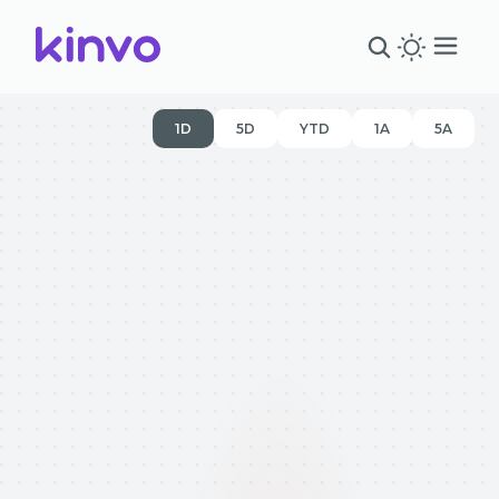
1D
5D
YTD
1A
5A