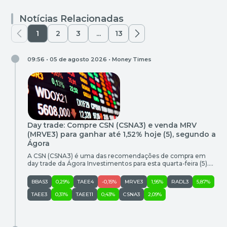
Notícias Relacionadas
1
2
3
...
13
09:56 • 05 de agosto 2026 •
Money Times
Day trade: Compre CSN (CSNA3) e venda MRV
(MRVE3) para ganhar até 1,52% hoje (5), segundo a
Ágora
A CSN (CSNA3) é uma das recomendações de compra em
day trade da Ágora Investimentos para esta quarta-feira (5).
As ações da empresa fecharam a sessão da última terça-feira
(4) cotadas a R$ 4,79. O potencial de ganho é de 1,46% e o
BBAS3
0,29%
TAEE4
-0,15%
MRVE3
1,95%
RADL3
5,87%
stop sugerido é de R$ 4,76. Compra Empresa Ticker Entrada
(R$) Objetivo […]
TAEE3
0,31%
TAEE11
0,43%
CSNA3
2,09%