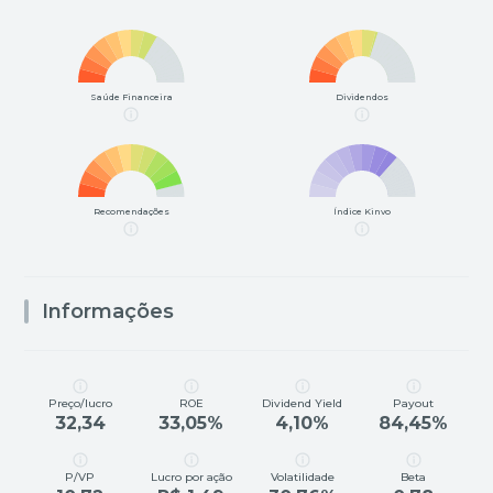
Saúde Financeira
Dividendos
Recomendações
Índice Kinvo
Informações
Preço/lucro
ROE
Dividend Yield
Payout
32,34
33,05%
4,10%
84,45%
P/VP
Lucro por ação
Volatilidade
Beta