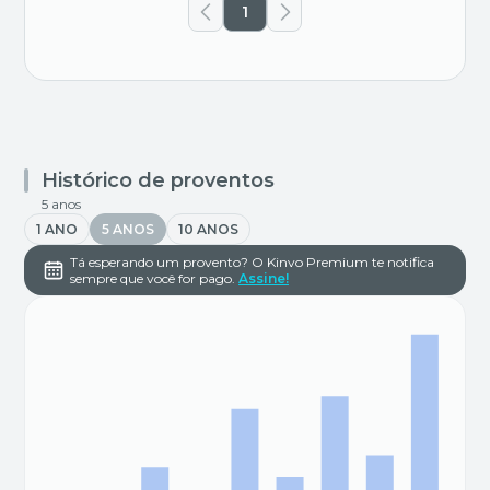
1
Histórico de proventos
5 anos
1 ANO
5 ANOS
10 ANOS
Tá esperando um provento? O Kinvo Premium te notifica
sempre que você for pago.
Assine!