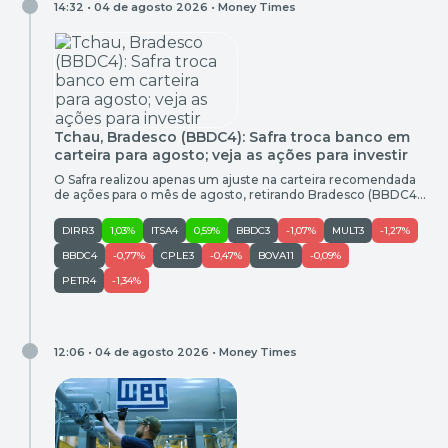
14:32 • 04 de agosto 2026 •
Money Times
Tchau, Bradesco (BBDC4): Safra troca banco em
carteira para agosto; veja as ações para investir
O Safra realizou apenas um ajuste na carteira recomendada
de ações para o mês de agosto, retirando Bradesco (BBDC4)
do portfólio para incluir WEG (WEGE3). Diante de um cenário
mais desafiador para os bancos de forma geral, os analistas
DIRR3
1,03%
ITSA4
0,59%
BBDC3
-1,07%
MULT3
-1,27%
optaram por reduzir a exposição ao setor financeiro por meio
da saída de Bradesco, tendo em […]
BBDC4
-0,77%
CPLE3
-0,47%
BOVA11
-0,09%
PETR4
-1,34%
12:06 • 04 de agosto 2026 •
Money Times