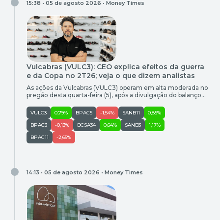
15:38 • 05 de agosto 2026 •
Money Times
Vulcabras (VULC3): CEO explica efeitos da guerra
e da Copa no 2T26; veja o que dizem analistas
As ações da Vulcabras (VULC3) operam em alta moderada no
pregão desta quarta-feira (5), após a divulgação do balanço
do segundo trimestre de 2026 (2T26). Os resultados vieram
mistos, na leitura de analistas do mercado, que ainda assim
VULC3
0,79%
BPAC5
-1,54%
SANB11
0,85%
mantêm recomendações de compra para a varejista. Por
volta de15h15 (horário de Brasília), as ações da Vulcabras […]
BPAC3
-0,13%
BCSA34
0,64%
SANB3
1,17%
BPAC11
-2,65%
14:13 • 05 de agosto 2026 •
Money Times