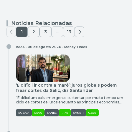
Notícias Relacionadas
1
2
3
...
13
15:24 • 06 de agosto 2026 •
Money Times
‘É difícil ir contra a maré’: juros globais podem
frear cortes da Selic, diz Santander
“É difícil um país emergente sustentar por muito tempo um
ciclo de cortes de juros enquanto as principais economias
desenvolvidas caminham na direção contrária. É difícil ir
contra a maré”, avalia Marco Antonio Caruso, economista e
BCSA34
0,64%
SANB3
1,17%
SANB11
0,85%
chefe de política monetária do Santander Brasil, ao comentar
a decisão do Comitê de Política Monetária (Copom) de
quarta-feira […]