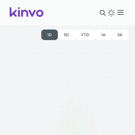
1D
5D
YTD
1A
5A