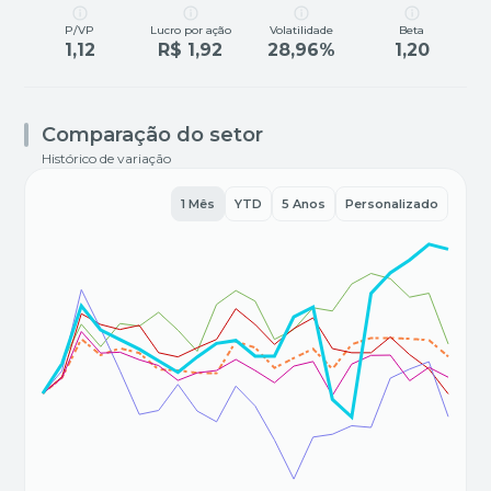
P/VP
Lucro por ação
Volatilidade
Beta
1,12
R$ 1,92
28,96%
1,20
Comparação do setor
Histórico de variação
1 Mês
YTD
5 Anos
Personalizado