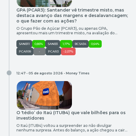
GPA (PCAR3): Santander vê trimestre misto, mas
destaca avanço das margens e desalavancagem;
o que fazer com as ações?
O Grupo Pão de Açúcar (PCAR3), ou apenas GPA,
apresentou mais um trimestre misto, na avaliação do
Santander. As vendas continuaram fracas, no entanto, os
analistas ponderam que as margens evoluíram e a
SANB11
0,85%
SANB3
1,17%
BCSA34
0,64%
alavancagem melhorou significativamente em bases pro
forma após a recuperação extrajudicial. Para a equipe liderada
PCAR99
-
PCAR3
-2,07%
por Lucas Esteves, o trimestre reforça a […]
12:47 • 05 de agosto 2026 •
Money Times
O ‘tédio’ do Itaú (ITUB4) que vale bilhões para os
investidores
O Itaú (ITUB4) voltou a surpreender ao não divulgar
nenhuma surpresa. Antes do balanço, a ação chegou a cair
mais de 3%, diante da sensação de que a piora do crédito