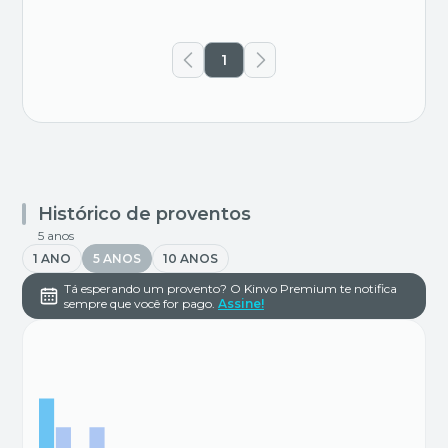
1
Histórico de proventos
5 anos
1 ANO
5 ANOS
10 ANOS
Tá esperando um provento? O Kinvo Premium te notifica
sempre que você for pago.
Assine!