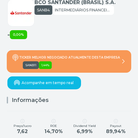
BCO SANTANDER (BRASIL) S.A.
SANB4
INTERMEDIÁRIOS FINANCEIROS: BANCOS
-
0,00%
TICKER MELHOR NEGOCIADO ATUALMENTE DESTA EMPRESA
SANB11
1,44%
Acompanhe em tempo real
Informações
Preço/lucro
ROE
Dividend Yield
Payout
7,62
14,70%
6,99%
89,94%