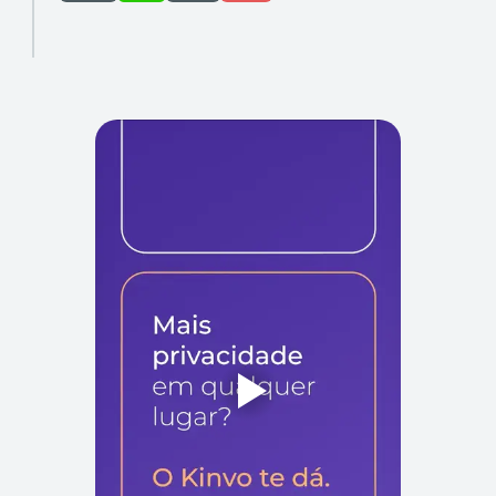
ApexBrasil em nota. A parceria prevê cooperação comercial
de longo prazo, […]