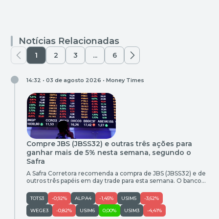
Notícias Relacionadas
1
2
3
...
6
14:32 • 03 de agosto 2026 •
Money Times
Compre JBS (JBSS32) e outras três ações para
ganhar mais de 5% nesta semana, segundo o
Safra
A Safra Corretora recomenda a compra de JBS (JBSS32) e de
outros três papéis em day trade para esta semana. O banco
também recomendou a venda de Usiminas (USIM5). Confira
as oportunidades de compra e venda entre os dias 3 e 7 de
TOTS3
-0,92%
ALPA4
-1,45%
USIM5
-3,62%
agosto: Empresa Ativo Call Entrada (R$) Objetivo (R$) Ganho
Potencial Stop (R$) […]
WEGE3
-0,82%
USIM6
0,00%
USIM3
-4,41%