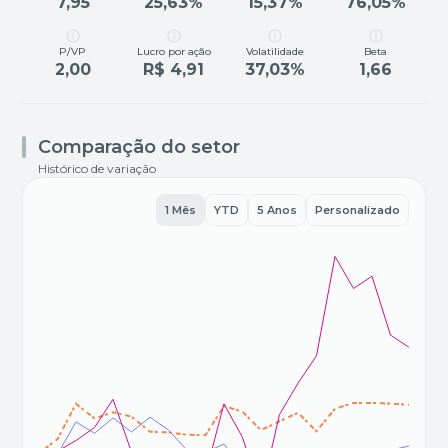
7,95
25,63%
15,37%
76,05%
P/VP
Lucro por ação
Volatilidade
Beta
2,00
R$ 4,91
37,03%
1,66
Comparação do setor
Histórico de variação
1 Mês
YTD
5 Anos
Personalizado