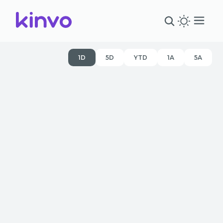
1D
5D
YTD
1A
5A