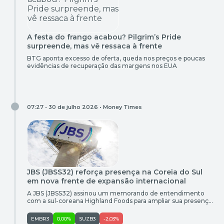
A festa do frango acabou? Pilgrim’s Pride
surpreende, mas vê ressaca à frente
BTG aponta excesso de oferta, queda nos preços e poucas
evidências de recuperação das margens nos EUA
07:27 • 30 de julho 2026 •
Money Times
JBS (JBSS32) reforça presença na Coreia do Sul
em nova frente de expansão internacional
A JBS (JBSS32) assinou um memorando de entendimento
com a sul-coreana Highland Foods para ampliar sua presença
na Coreia do Sul e em outros mercados, em um dos
principais acordos firmados durante o Fórum Empresarial
EMBR3
0,00%
SUZB3
-2,03%
Brasil-Coreia do Sul, realizado em São Paulo, informou a