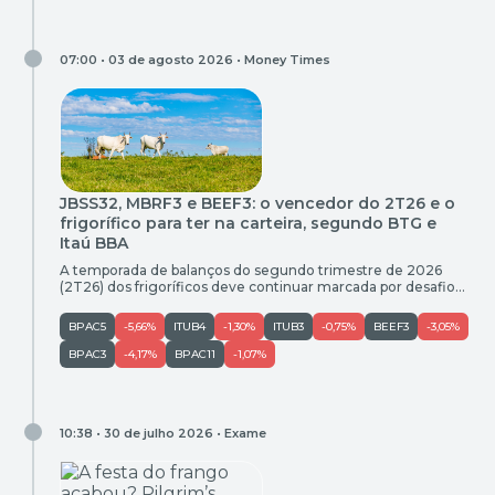
07:00 • 03 de agosto 2026 •
Money Times
JBSS32, MBRF3 e BEEF3: o vencedor do 2T26 e o
frigorífico para ter na carteira, segundo BTG e
Itaú BBA
A temporada de balanços do segundo trimestre de 2026
(2T26) dos frigoríficos deve continuar marcada por desafios
operacionais, principalmente na carne bovina dos Estados
Unidos. Ainda assim, Itaú BBA e BTG Pactual enxergam
BPAC5
-5,66%
ITUB4
-1,30%
ITUB3
-0,75%
BEEF3
-3,05%
diferenças importantes entre as companhias — e, apesar de
a MBRF (MBRF3) aparecer como o destaque positivo nos
BPAC3
-4,17%
BPAC11
-1,07%
resultados, há uma ação […]
10:38 • 30 de julho 2026 •
Exame