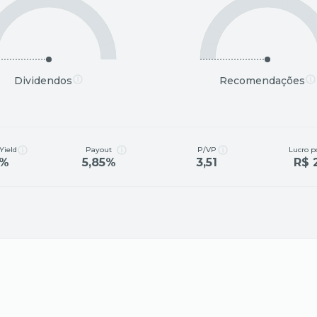
Dividendos
Recomendações
Yield
Payout
P/VP
Lucro p
8%
5,85%
3,51
R$ 