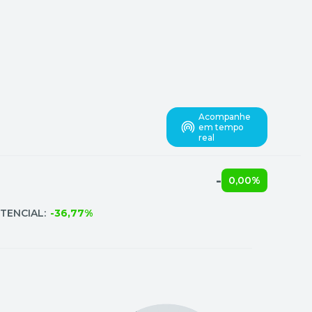
Acompanhe
em tempo
real
-
0,00%
TENCIAL:
-36,77%