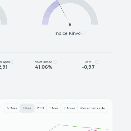
Índice Kinvo
or ação
Volatilidade
Beta
2,91
41,06%
-0,97
5 Dias
1 Mês
YTD
1 Ano
5 Anos
Personalizado