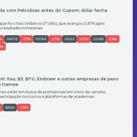
da com Petrobras antes do Copom; dólar fecha
aque foi o Itaú Unibanco (ITUB4), que avançou 0,67% após
 resultados trimestrais
7%
HAPV3
-1,71%
PETR4
-1,71%
VALE3
-0,21%
CEAB3
-3,18%
13%
mil: Itaú, B3, BTG, Embraer e outras empresas de peso
 trainee
es estão em busca de profissionais em início de carreira;
participação nos lucros e plataformas de academias
%
B3SA3
-1,76%