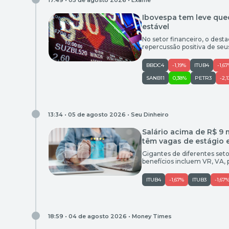
17:49 • 05 de agosto 2026 •
Exame
Ibovespa tem leve que
estável
No setor financeiro, o dest
repercussão positiva de seus
BBDC4
-1,19%
ITUB4
-1,6
SANB11
0,38%
PETR3
-2,
13:34 • 05 de agosto 2026 •
Seu Dinheiro
Salário acima de R$ 9 
têm vagas de estágio e
Gigantes de diferentes setor
benefícios incluem VR, VA, 
ITUB4
-1,67%
ITUB3
-1,67
18:59 • 04 de agosto 2026 •
Money Times