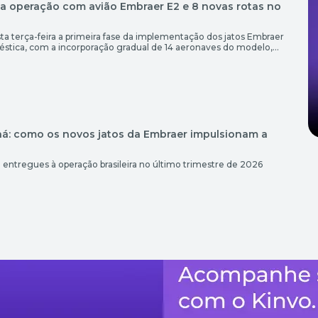
da operação com avião Embraer E2 e 8 novas rotas no
ta terça-feira a primeira fase da implementação dos jatos Embraer
tica, com a incorporação gradual de 14 aeronaves do modelo,
otas no país, incluindo oito novas ligações. Os voos com a
arão na última semana de novembro, informou a […]
aná: como os novos jatos da Embraer impulsionam a
o entregues à operação brasileira no último trimestre de 2026