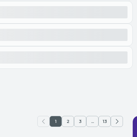
1
2
3
...
13