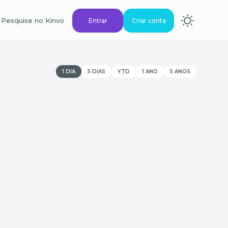
Pesquise no Kinvo
Entrar
Criar conta
1 DIA
5 DIAS
YTD
1 ANO
5 ANOS