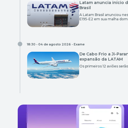
Latam anuncia início 
Brasil
A Latam Brasil anunciou nes
E195-E2 em sua malha domés
que serão utilizadas em 42 r
aeronave da Embraer começ
18:30 • 04 de agosto 2026 •
Exame
De Cabo Frio a Ji-Par
expansão da LATAM
Os primeiros 12 aviões serã