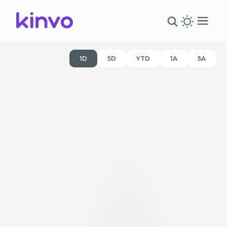
1D
5D
YTD
1A
5A