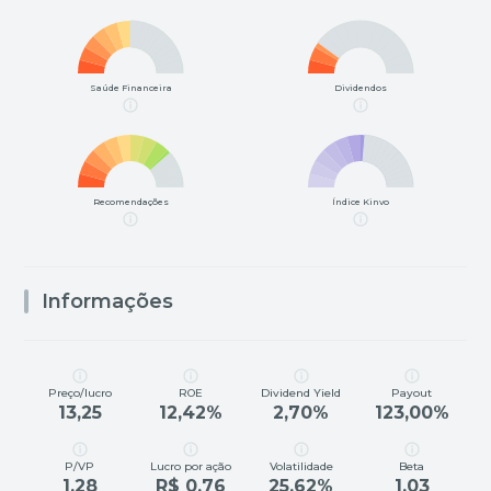
Saúde Financeira
Dividendos
Recomendações
Índice Kinvo
Informações
Preço/lucro
ROE
Dividend Yield
Payout
13,25
12,42%
2,70%
123,00%
P/VP
Lucro por ação
Volatilidade
Beta
1,28
R$ 0,76
25,62%
1,03