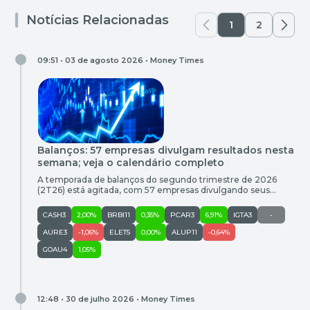
Notícias Relacionadas
1
2
09:51 • 03 de agosto 2026 •
Money Times
Balanços: 57 empresas divulgam resultados nesta
semana; veja o calendário completo
A temporada de balanços do segundo trimestre de 2026
(2T26) está agitada, com 57 empresas divulgando seus
resultados nesta semana. Entre esta segunda-feira (3) e o
sábado (8), alguns dos destaques são Iguatemi (IGTI11), Axia
CASH3
2,00%
BRBI11
0,35%
PCAR3
6,91%
IGTA3
-
Energia (AXIA3), Auren (AURE3) eSmart Fit (SMFT3). A
expectativa do Itaú BBA para Iguatemi é de uma receita
AURE3
-1,06%
ELET5
0,00%
ALUP11
-0,64%
estável no […]
GOAU4
1,05%
12:48 • 30 de julho 2026 •
Money Times