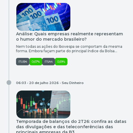
Análise: Quais empresas realmente representam
o humor do mercado brasileiro?
Nem todas as ações do Ibovespa se comportam da mesma
forma. Embora façam parte do principal índice da Bolsa
brasileira, algumas parecem caminhar praticamente lado a
lado com o mercado, enquanto outras seguem trajetórias
ITUB4
0,67%
ITSA4
0,59%
próprias, influenciadas por fatores específicos de seus
setores ou pela dinâmica da economia global. Essa diferença,
muitas vezes pouco percebida pelo […]
06:03 • 20 de julho 2026 •
Seu Dinheiro
Temporada de balanços do 2T26: confira as datas
das divulgações e das teleconferências das
principais empresas da B3