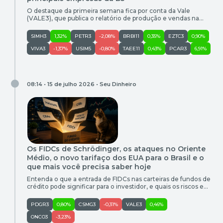
O destaque da primeira semana fica por conta da Vale
(VALE3), que publica o relatório de produção e vendas na
terça-feira (21) após o fechamento do mercado
SIMH3
1,32%
PETR3
-2,08%
BRBI11
0,35%
EZTC3
0,90%
VIVA3
-1,37%
USIM5
-0,80%
TAEE11
0,43%
PCAR3
6,91%
08:14 • 15 de julho 2026 •
Seu Dinheiro
Os FIDCs de Schrödinger, os ataques no Oriente
Médio, o novo tarifaço dos EUA para o Brasil e o
que mais você precisa saber hoje
Entenda o que a entrada de FIDCs nas carteiras de fundos de
crédito pode significar para o investidor, e quais os riscos e
oportunidades desse ativo
PDGR3
0,80%
CSMG3
-0,31%
VALE3
0,46%
ONCO3
-3,23%