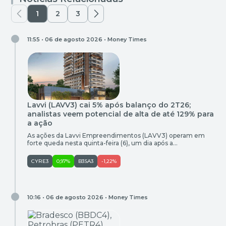
1
2
3
11:55 • 06 de agosto 2026 •
Money Times
Lavvi (LAVV3) cai 5% após balanço do 2T26;
analistas veem potencial de alta de até 129% para
a ação
As ações da Lavvi Empreendimentos (LAVV3) operam em
forte queda nesta quinta-feira (6), um dia após a
incorporadora divulgar seu balanço do segundo trimestre de
2026 (2T26). Por volta das 10h35 (de Brasília), os papéis
CYRE3
0,97%
B3SA3
-1,22%
recuavam quase 5% na bolsa de valores, negociados a R$
10,05, enquanto, no mesmo horário, o Ibovespa (IBOV),
principal índice […]
10:16 • 06 de agosto 2026 •
Money Times