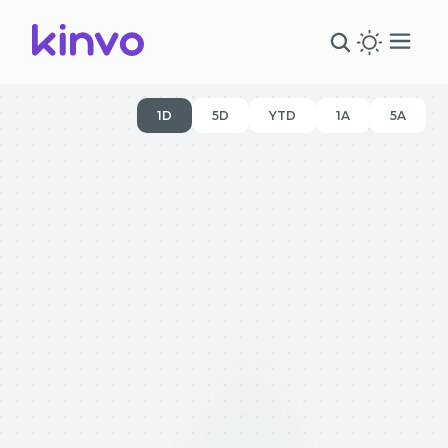
1D
5D
YTD
1A
5A