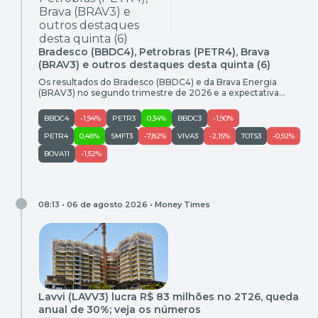
Bradesco (BBDC4), Petrobras (PETR4), Brava
(BRAV3) e outros destaques desta quinta (6)
Os resultados do Bradesco (BBDC4) e da Brava Energia
(BRAV3) no segundo trimestre de 2026 e a expectativa
pelos balanços da Petrobras (PETR4) são alguns dos
destaques corporativos desta quinta-feira (6). Confira o Radar
BBDC4
-1,94%
PETR3
0,34%
BBDC3
-1,90%
do Mercado Bradesco (BBDC4): Lucro sobe 16,2% e chega a
R$ 7,1 bilhões no 2T26 O Bradesco (BBDC4) reportou lucro
PETR4
0,48%
SMFT3
-7,82%
VIVA3
-2,15%
TOTS3
-0,92%
recorrente […]
BOVA11
-1,52%
08:13 • 06 de agosto 2026 •
Money Times
Lavvi (LAVV3) lucra R$ 83 milhões no 2T26, queda
anual de 30%; veja os números