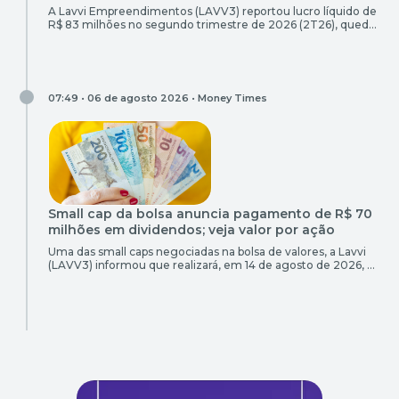
A Lavvi Empreendimentos (LAVV3) reportou lucro líquido de
R$ 83 milhões no segundo trimestre de 2026 (2T26), queda
de 30% em relação ao apurado no mesmo período de 2025.
De acordo com o balanço divulgado na noite de quarta-feira
(5), a receita líquida da construtora somou R$ 495,3 milhões
entre abril e junho, expansão de […]
07:49 • 06 de agosto 2026 •
Money Times
Small cap da bolsa anuncia pagamento de R$ 70
milhões em dividendos; veja valor por ação
Uma das small caps negociadas na bolsa de valores, a Lavvi
(LAVV3) informou que realizará, em 14 de agosto de 2026, o
pagamento da terceira parcela dos dividendos
intermediários aprovados pela companhia neste ano.
Segundo fato relevante divulgado pela incorporadora, o valor
desta etapa será de R$ 70 milhões, o equivalente a R$
0,35817654002 por […]