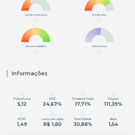
Saúde Financeira
Dividendos
Recomendações
Índice Kinvo
Informações
Preço/lucro
ROE
Dividend Yield
Payout
5,12
24,67%
17,71%
111,39%
P/VP
Lucro por ação
Volatilidade
Beta
1,49
R$ 1,80
30,88%
1,54