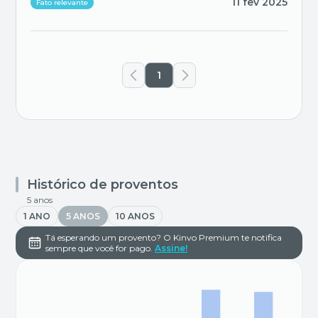
11 fev 2025
Fato relevante
1
Histórico de proventos
5 anos
1 ANO
5 ANOS
10 ANOS
Tá esperando um provento? O Kinvo Premium te notifica
sempre que você for pago.
Assine!