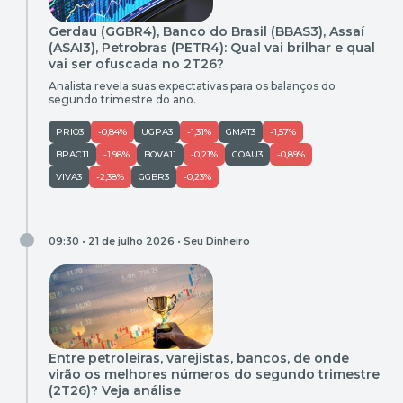
Gerdau (GGBR4), Banco do Brasil (BBAS3), Assaí
(ASAI3), Petrobras (PETR4): Qual vai brilhar e qual
vai ser ofuscada no 2T26?
Analista revela suas expectativas para os balanços do
segundo trimestre do ano.
PRIO3
-0,84%
UGPA3
-1,31%
GMAT3
-1,57%
BPAC11
-1,98%
BOVA11
-0,21%
GOAU3
-0,89%
VIVA3
-2,38%
GGBR3
-0,23%
09:30 • 21 de julho 2026 •
Seu Dinheiro
Entre petroleiras, varejistas, bancos, de onde
virão os melhores números do segundo trimestre
(2T26)? Veja análise