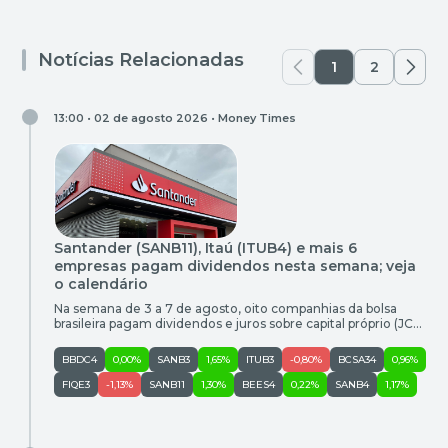
Notícias Relacionadas
1
2
13:00 • 02 de agosto 2026 •
Money Times
Santander (SANB11), Itaú (ITUB4) e mais 6
empresas pagam dividendos nesta semana; veja
o calendário
Na semana de 3 a 7 de agosto, oito companhias da bolsa
brasileira pagam dividendos e juros sobre capital próprio (JCP)
aos seus acionistas. Na segunda-feira (3), o Itaú
(ITUB3;ITUB4) realiza pagamento de JCP no valor de R$
BBDC4
0,00%
SANB3
1,65%
ITUB3
-0,80%
BCSA34
0,96%
0,015, com data de corte de 30 de junho de 2026. Já na
quinta-feira (6), o Santander […]
FIQE3
-1,13%
SANB11
1,30%
BEES4
0,22%
SANB4
1,17%