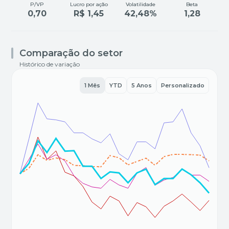
P/VP
Lucro por ação
Volatilidade
Beta
0,70
R$ 1,45
42,48%
1,28
Comparação do setor
Histórico de variação
1 Mês
YTD
5 Anos
Personalizado