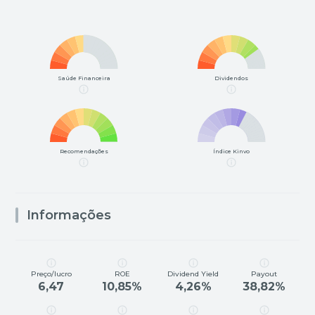
Saúde Financeira
Dividendos
Recomendações
Índice Kinvo
Informações
Preço/lucro
ROE
Dividend Yield
Payout
6,47
10,85%
4,26%
38,82%