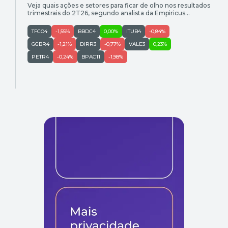
Veja quais ações e setores para ficar de olho nos resultados
trimestrais do 2T26, segundo analista da Empiricus
Research, Ruy Hungria.
TFCO4
-1,55%
BBDC4
0,00%
ITUB4
-0,84%
GGBR4
-1,21%
DIRR3
-0,77%
VALE3
0,23%
PETR4
-0,24%
BPAC11
-1,98%