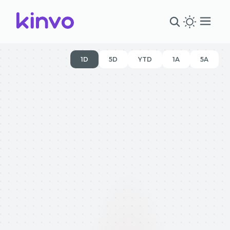
1D
5D
YTD
1A
5A