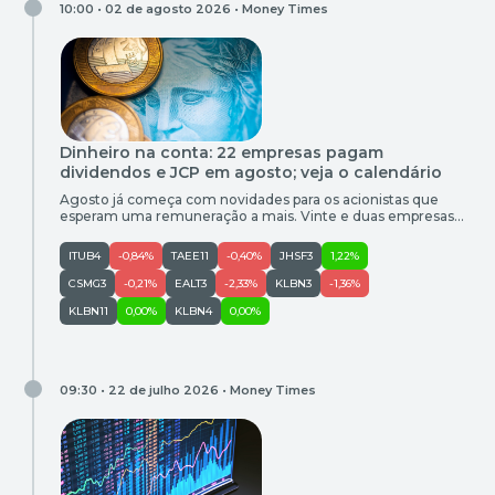
10:00 • 02 de agosto 2026 •
Money Times
Dinheiro na conta: 22 empresas pagam
dividendos e JCP em agosto; veja o calendário
Agosto já começa com novidades para os acionistas que
esperam uma remuneração a mais. Vinte e duas empresas
pagam dividendos e juros sobre capital próprio (JCP) ao
longo do mês. O levantamento realizado pelo Money Times
ITUB4
-0,84%
TAEE11
-0,40%
JHSF3
1,22%
apresenta o calendário completo, com os valores a serem
distribuídos e as datas de corte para ter direito aos […]
CSMG3
-0,21%
EALT3
-2,33%
KLBN3
-1,36%
KLBN11
0,00%
KLBN4
0,00%
09:30 • 22 de julho 2026 •
Money Times