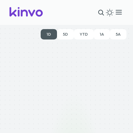
1D
5D
YTD
1A
5A