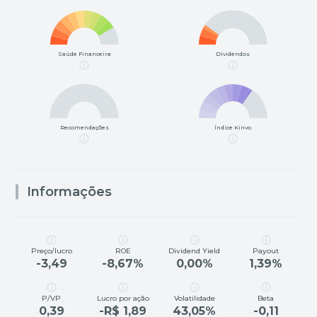
Saúde Financeira
Dividendos
Recomendações
Índice Kinvo
Informações
Preço/lucro
ROE
Dividend Yield
Payout
-3,49
-8,67%
0,00%
1,39%
P/VP
Lucro por ação
Volatilidade
Beta
0,39
-R$ 1,89
43,05%
-0,11