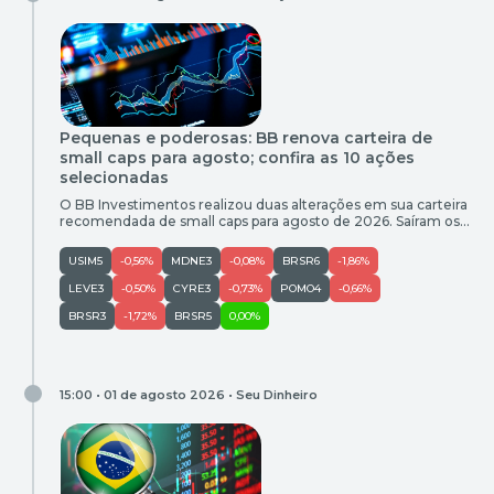
Pequenas e poderosas: BB renova carteira de
small caps para agosto; confira as 10 ações
selecionadas
O BB Investimentos realizou duas alterações em sua carteira
recomendada de small caps para agosto de 2026. Saíram os
papéis de Cury (CURY3) e Usiminas (USIM5), enquanto
entraram Moura Dubeux (MDNE3) e Riachuelo (RIAA3). Os
USIM5
-0,56%
MDNE3
-0,08%
BRSR6
-1,86%
demais ativos foram mantidos: Banrisul, Cyrela, JHSF, Mahle
Metal Leve, Marcopolo, PetroReconcavo, Vitru e Vulcabras.
LEVE3
-0,50%
CYRE3
-0,73%
POMO4
-0,66%
Segundo o BB Investimentos, a […]
BRSR3
-1,72%
BRSR5
0,00%
15:00 • 01 de agosto 2026 •
Seu Dinheiro