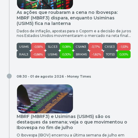
As ações que roubaram a cena no Ibovespa:
MBRF (MBRF3) dispara, enquanto Usiminas
(USIM5) fica na lanterna
Dados de inflação, apostas para o Copom e a decisão de juros
nos Estados Unidos movimentaram o mercado na reta final
de julho. Veja quem liderou as altas e as baixas do Ibovespa
USIM5
-0,56%
SLCE3
0,08%
CSAN3
-3,17%
CXSE3
-1,53%
RAIL3
-0,88%
USIM6
0,00%
BRKM5
-1,82%
TOTS3
0,00%
08:30 • 01 de agosto 2026 •
Money Times
MBRF (MBRF3) e Usiminas (USIM5) são os
destaques da semana; veja o que movimentou o
Ibovespa no fim de julho
O Ibovespa (IBOV) encerrou a última semana de julho em