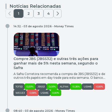
Notícias Relacionadas
1
2
3
4
14:32 • 03 de agosto 2026 •
Money Times
Compre JBS (JBSS32) e outras três ações para
ganhar mais de 5% nesta semana, segundo o
Safra
A Safra Corretora recomenda a compra de JBS (JBSS32) e de
outros três papéis em day trade para esta semana. O banco
também recomendou a venda de Usiminas (USIM5). Confira
as oportunidades de compra e venda entre os dias 3 e 7 de
TOTS3
0,00%
JBSS3
0,00%
ALPA4
10,36%
USIM5
-0,56%
agosto: Empresa Ativo Call Entrada (R$) Objetivo (R$) Ganho
Potencial Stop (R$) […]
WEGE3
-0,58%
USIM6
0,00%
08:40 • 03 de agosto 2026 •
Money Times