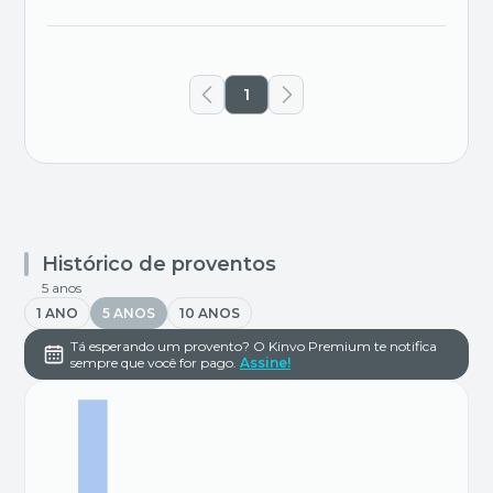
1
Histórico de proventos
5 anos
1 ANO
5 ANOS
10 ANOS
Tá esperando um provento? O Kinvo Premium te notifica
sempre que você for pago.
Assine!