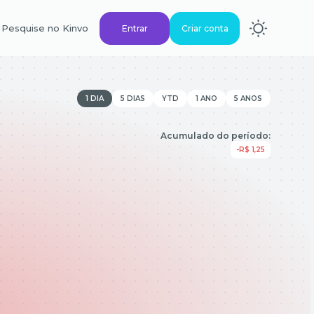
Pesquise no Kinvo
Entrar
Criar conta
1 DIA
5 DIAS
YTD
1 ANO
5 ANOS
Acumulado do período:
-R$ 1,25