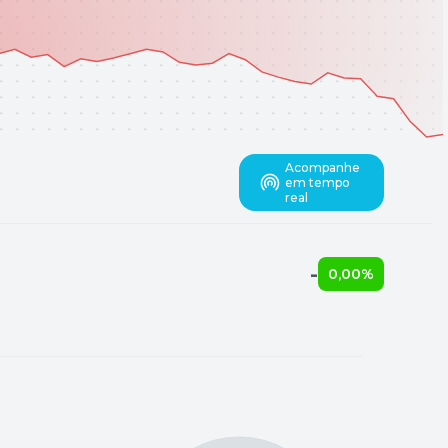
Acompanhe
em tempo
real
-
0,00%