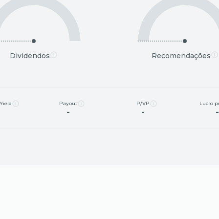
Dividendos
Recomendações
Yield
Payout
P/VP
Lucro p
-
-