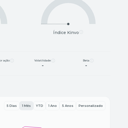
Índice Kinvo
or ação
Volatilidade
Beta
-
-
-
5 Dias
1 Mês
YTD
1 Ano
5 Anos
Personalizado