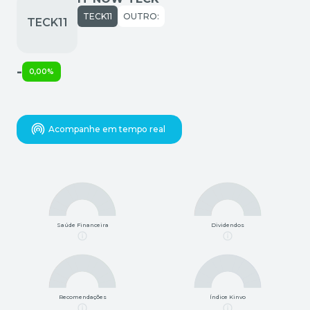
TECK11
OUTRO:
-
0,00%
Acompanhe em tempo real
Saúde Financeira
Dividendos
Recomendações
Índice Kinvo