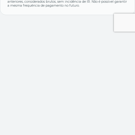
anteriores, considerados brutos, sem incidência de IR. Não é possível garantir
a mesma frequência de pagamento no futuro.
Outros múltiplos
Dívida Bruta
Dívida Líquida
Passivo / Ativos
-
-
-
Liqui. Corrente
Giro do Ativo
P / EBITDA
-
-
-
Margem Bruta
Marg. Líquida
-
-