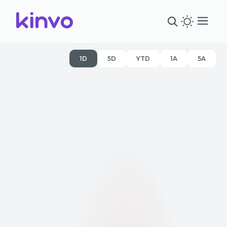
1D
5D
YTD
1A
5A