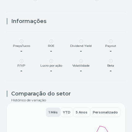
Informações
Preço/lucro
ROE
Dividend Yield
Payout
-
-
-
-
P/VP
Lucro por ação
Volatilidade
Beta
-
-
-
-
Comparação do setor
Histórico de variação
1 Mês
YTD
5 Anos
Personalizado