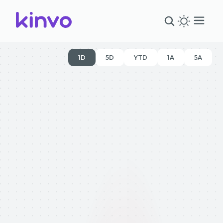
1D
5D
YTD
1A
5A