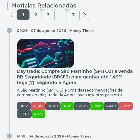
Notícias Relacionadas
1
2
3
...
7
09:26 • 07 de agosto 2026 •
Money Times
Day trade: Compre São Martinho (SMTO3) e venda
BB Seguridade (BBSE3) para ganhar até 1,49%
hoje (7), segundo a Ágora
A São Martinho (SMTO3) é uma das recomendações de
compra em day trade da Ágora Investimentos para esta
sexta-feira (7). As ações da empresa fecharam a sessão da
última quinta-feira (6) cotadas a R$ 14,69. O potencial de
TIMS3
-0,74%
SMTO3
0,68%
EMBR3
0,00%
PRIO3
-1,02%
ganho é de 1,49% e o stop sugerido é de R$ 14,63. Compra
Empresa Ticker Entrada (R$) […]
STBP3
0,00%
14:18 • 04 de agosto 2026 •
Money Times