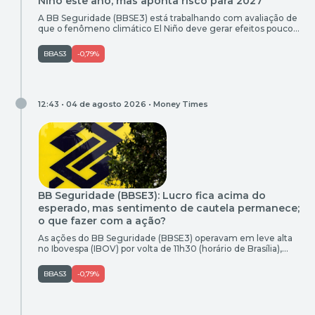
Niño este ano, mas aponta risco para 2027
A BB Seguridade (BBSE3) está trabalhando com avaliação de
que o fenômeno climático El Niño deve gerar efeitos pouco
relevantes para seus resultados neste ano, embora veja
riscos para 2027, a depender de como as chuvas vão
BBAS3
-0,79%
impactar o setor agrícola no centro-sul do país. A unidade de
seguros e previdência do Banco do Brasil […]
12:43 • 04 de agosto 2026 •
Money Times
BB Seguridade (BBSE3): Lucro fica acima do
esperado, mas sentimento de cautela permanece;
o que fazer com a ação?
As ações do BB Seguridade (BBSE3) operavam em leve alta
no Ibovespa (IBOV) por volta de 11h30 (horário de Brasília),
com avanço de 0,85%, cotadas a R$ 41,71, após a seguradora
divulgar lucro de R$ 2,2 bilhões referente ao segundo
BBAS3
-0,79%
trimestre de 2026, queda de 4% em relação ao mesmo
período do ano passado. A […]