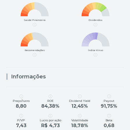
Saúde Financeira
Dividendos
Recomendações
Índice Kinvo
Informações
Preço/lucro
ROE
Dividend Yield
Payout
8,80
84,38%
12,45%
91,75%
P/VP
Lucro por ação
Volatilidade
Beta
7,43
R$ 4,73
18,78%
0,68