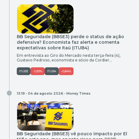
BB Seguridade (BBSE3) perde o status de ação
defensiva? Economista faz alerta e comenta
expectativas sobre Itaú (ITUB4)
Em entrevista ao Giro do Mercado nesta terça-feira (4),
Gustavo Pedroso, economista e sócio da Cordier
Investimentos analisou os resultados de BB Seguridade
(BBSE3) e explicou o porquê dela ter perdido espaço entre os
ITUB3
-1,00%
ITUB4
-0,84%
“portos seguros” da bolsa. “Essa é uma empresa
historicamente vista como segura para o investidor, mas que
está enfrentando problemas estruturais. […]
13:19 • 04 de agosto 2026 •
Money Times
BB Seguridade (BBSE3) vê pouco impacto por El