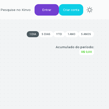
Pesquise no Kinvo
Entrar
Criar conta
1 DIA
5 DIAS
YTD
1 ANO
5 ANOS
Acumulado do período:
R$ 0,00