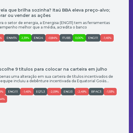
rela que brilha sozinha? Itaú BBA eleva preço-alvo;
prar ou vender as ações
ra o setor de energia, a Energisa (ENGI11) tem as ferramentas
sempenho melhor que a média, acredita o banco
7%
ENMT4
2,39%
ENGI4
-0,84%
ITUB3
0,00%
ENGI11
-1,45%
colhe 9 títulos para colocar na carteira em julho
nas uma alteração em sua carteira de títulos incentivados de
A equipe incluiu a debênture incentivada da Equatorial Goiás
 da Energisa Paraíba (SAELB7), em uma mudança motivada pelo
 e não por uma piora na qualidade de crédito. […]
40%
ENGI11
-1,45%
EQTL3
-2,09%
ENGI3
-2,49%
BPAC3
-1,93%
84%