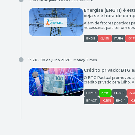
15:10 • 14 de julho 2026 •
Seu Dinheiro
Energisa (ENGI11) é est
veja se é hora de com
Além de fatores positivos pa
necessárias para ter um de
ENGI3
-2,49%
ITUB4
-0,1
13:20 • 08 de julho 2026 •
Money Times
Crédito privado: BTG es
O BTG Pactual promoveu ape
crédito privado para julho. 
(CGOSA2) e retirou o papel
ponto de entrada dos ativos,
ENMT4
2,39%
BPAC5
-5,
BPAC11
-0,65%
ENGI4
-0,