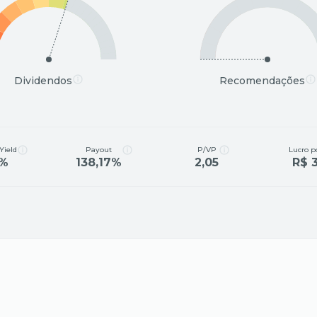
Dividendos
Recomendações
Yield
Payout
P/VP
Lucro p
5%
138,17%
2,05
R$ 