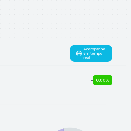
Acompanhe
em tempo
real
-
0,00%