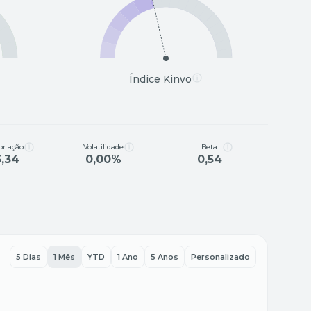
Índice Kinvo
or ação
Volatilidade
Beta
3,34
0,00%
0,54
5 Dias
1 Mês
YTD
1 Ano
5 Anos
Personalizado