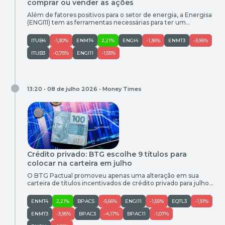
comprar ou vender as ações
Além de fatores positivos para o setor de energia, a Energisa
(ENGI11) tem as ferramentas necessárias para ter um
desempenho melhor que a média, acredita o banco
ITUB4
-1,30%
ENMT4
2,21%
ENGI4
-1,36%
ENMT3
-3,95%
ITUB3
-0,75%
ENGI11
-1,55%
13:20 • 08 de julho 2026 •
Money Times
Crédito privado: BTG escolhe 9 títulos para
colocar na carteira em julho
O BTG Pactual promoveu apenas uma alteração em sua
carteira de títulos incentivados de crédito privado para julho.
A equipe incluiu a debênture incentivada da Equatorial Goiás
(CGOSA2) e retirou o papel da Energisa Paraíba (SAELB7), em
ENMT4
2,21%
BPAC5
-5,66%
ENGI11
-1,55%
EQTL3
-1,91%
uma mudança motivada pelo ponto de entrada dos ativos, e
não por uma piora na qualidade de crédito. […]
ENMT3
-3,95%
BPAC3
-4,17%
BPAC11
-1,07%