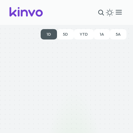
1D
5D
YTD
1A
5A