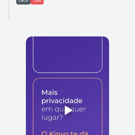
ENGI4
-1,36%