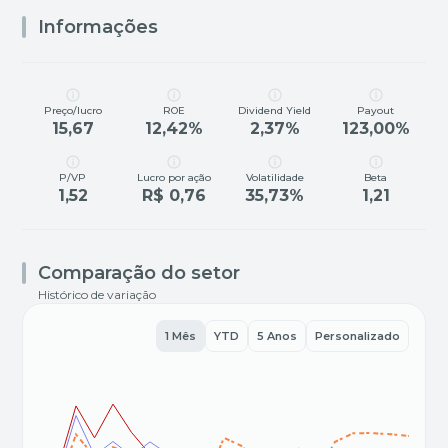
Informações
Preço/lucro
ROE
Dividend Yield
Payout
15,67
12,42%
2,37%
123,00%
P/VP
Lucro por ação
Volatilidade
Beta
1,52
R$ 0,76
35,73%
1,21
Comparação do setor
Histórico de variação
1 Mês
YTD
5 Anos
Personalizado