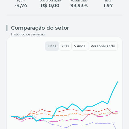
P/VP
Lucro por ação
Volatilidade
Beta
-4,74
R$ 0,00
93,93%
1,97
Comparação do setor
Histórico de variação
1 Mês
YTD
5 Anos
Personalizado