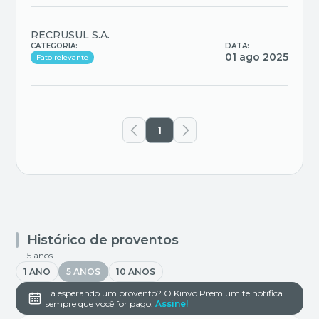
RECRUSUL S.A.
CATEGORIA:
DATA:
01 ago 2025
Fato relevante
1
Histórico de proventos
5 anos
1 ANO
5 ANOS
10 ANOS
Tá esperando um provento? O Kinvo Premium te notifica
sempre que você for pago.
Assine!