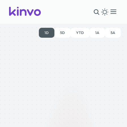
1D
5D
YTD
1A
5A