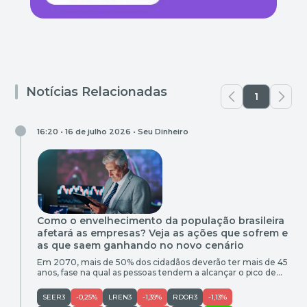
Notícias Relacionadas
1
16:20 • 16 de julho 2026 •
Seu Dinheiro
Como o envelhecimento da população brasileira
afetará as empresas? Veja as ações que sofrem e
as que saem ganhando no novo cenário
Em 2070, mais de 50% dos cidadãos deverão ter mais de 45
anos, fase na qual as pessoas tendem a alcançar o pico de
renda e gastos. Mas essa renda não será direcionada a
qualquer setor
SEER3
-0,25%
LREN3
-1,39%
RDOR3
-1,13%