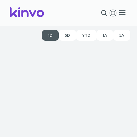
1D
5D
YTD
1A
5A