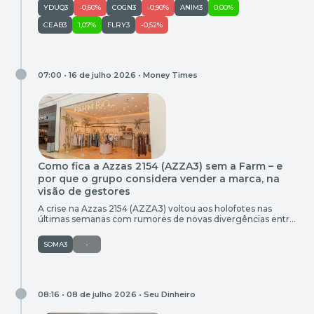
YDUQ3
-0,60%
COGN3
-0,90%
ANIM3
0,00%
CEAB3
1,07%
FLRY3
-0,52%
07:00 • 16 de julho 2026 •
Money Times
Como fica a Azzas 2154 (AZZA3) sem a Farm – e
por que o grupo considera vender a marca, na
visão de gestores
A crise na Azzas 2154 (AZZA3) voltou aos holofotes nas
últimas semanas com rumores de novas divergências entre
Alexandre Birman e Roberto Jatahy, além da possibilidade de
venda da marca Farm Rio. A empresa, criada em 2024 com a
SOMA3
-
fusão entre Arezzo, de Birman, e Grupo Soma, de Jatahy,
tem vivido sob forte pressão por […]
08:16 • 08 de julho 2026 •
Seu Dinheiro