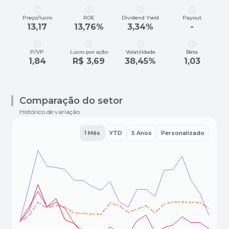
Preço/lucro
ROE
Dividend Yield
Payout
13,17
13,76%
3,34%
-
P/VP
Lucro por ação
Volatilidade
Beta
1,84
R$ 3,69
38,45%
1,03
Comparação do setor
Histórico de variação
1 Mês
YTD
5 Anos
Personalizado