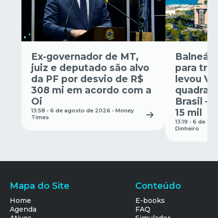
Ex-governador de MT,
Balneári
juiz e deputado são alvo
para trás
da PF por desvio de R$
levou Vi
308 mi em acordo com a
quadrado
Oi
Brasil —
13:58 • 6 de agosto de 2026 •
Money
15 mil
Times
13:19 • 6 de ag
Dinheiro
Mapa do Site
Conteúdo
Home
E-books
Agenda
FAQ