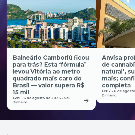
Balneário Camboriú ficou
Anvisa pro
para trás? Esta ‘fórmula’
de cannabi
levou Vitória ao metro
natural’, 
quadrado mais caro do
mais; confi
Brasil — valor supera R$
completa
15 mil
13:02 • 6 de agost
Dinheiro
13:19 • 6 de agosto de 2026 •
Seu
Dinheiro