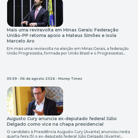
Mais uma reviravolta em Minas Gerais: Federação
União-PP retoma apoio a Mateus Simões e isola
Marcelo Aro
Em mais uma reviravolta na eleição em Minas Gerais, a federação
União Progressista, formada por União Brasil e o Progressistas
(PP), retomou o apoio nesta quarta (5) à reeleição do governador
Mateus Simões (PSD), ex-vice de Romeu Zema (Novo). A
federação indicou Danilo de Castro (União), ex-deputado federal e
um dos principais secretários das gestões […]
05:59 • 06 de agosto 2026 •
Money Times
Augusto Cury anuncia ex-deputado federal Júlio
Delgado como vice na chapa presidencial
O candidato à Presidência Augusto Cury (Avante) anunciou nesta
quarta-feira (5) o ex-deputado federal Júlio Delgado (Avante)