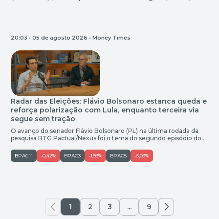
como vice na chapa. O anúncio foi feito em carta à nação
divulgada pelo escritor e psiquiatra que estreia nas urnas nesta
eleição. “Tenho a honra de anunciar Júlio Delgado como meu
companheiro de chapa à disputa presidencial. […]
20:03 • 05 de agosto 2026 •
Money Times
Radar das Eleições: Flávio Bolsonaro estanca queda e
reforça polarização com Lula, enquanto terceira via
segue sem tração
O avanço do senador Flávio Bolsonaro (PL) na última rodada da
pesquisa BTG Pactual/Nexus foi o tema do segundo episódio do
“Radar das Eleições“, podcast do Money Times. O levantamento
trouxe o filho do ex-presidente Jair Bolsonaro apenas 1 ponto
BPAC11
-0,42%
BPAC3
-1,93%
BPAC5
-5,03%
percentual atrás do presidente Luiz Inácio Lula da Silva (PT) em
um cenário de segundo […]
1
2
3
...
9