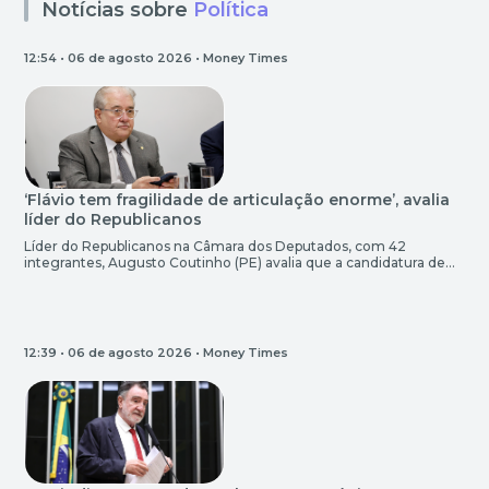
Notícias sobre
Política
12:54 • 06 de agosto 2026 •
Money Times
‘Flávio tem fragilidade de articulação enorme’, avalia
líder do Republicanos
Líder do Republicanos na Câmara dos Deputados, com 42
integrantes, Augusto Coutinho (PE) avalia que a candidatura de
Flávio Bolsonaro (PL) para a Presidência da República ainda é
competitiva, mas tem demonstrado “fragilidade enorme” na sua
articulação política. Na terça (4) o Republicanos anunciou
neutralidade na eleição presidencial, assim como outros partidos
de centro, o […]
12:39 • 06 de agosto 2026 •
Money Times