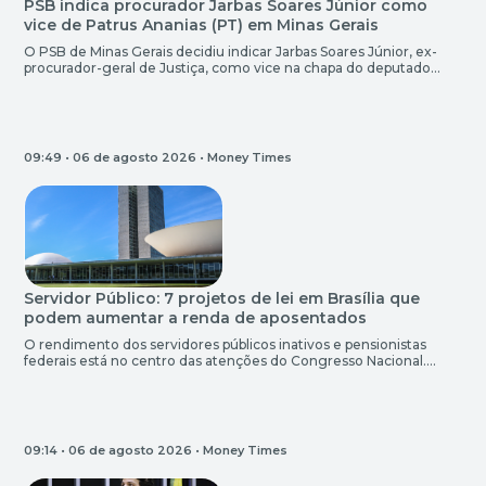
PSB indica procurador Jarbas Soares Júnior como
vice de Patrus Ananias (PT) em Minas Gerais
O PSB de Minas Gerais decidiu indicar Jarbas Soares Júnior, ex-
procurador-geral de Justiça, como vice na chapa do deputado
federal Patrus Ananias (PT) ao governo do Estado. A decisão foi
divulgada na madrugada desta quinta-feira (6) após uma reunião
da executiva estadual da legenda. “A Executiva do PSB em Minas
Gerais decidiu formalizar uma coligação […]
09:49 • 06 de agosto 2026 •
Money Times
Servidor Público: 7 projetos de lei em Brasília que
podem aumentar a renda de aposentados
O rendimento dos servidores públicos inativos e pensionistas
federais está no centro das atenções do Congresso Nacional.
Levantamento do Sindicato Nacional dos Analistas-Tributários da
Receita Federal do Brasil (Sindireceita) reuniu as principais
proposições em tramitação no Legislativo que buscam reduzir o
impacto tributário na folha e recompor perdas orçamentárias
provocadas pelo fim de benefícios na […]
09:14 • 06 de agosto 2026 •
Money Times