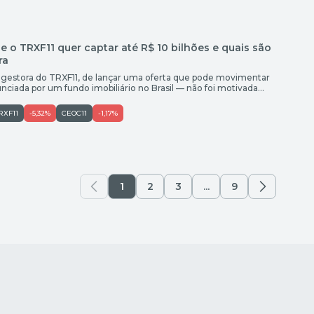
e o TRXF11 quer captar até R$ 10 bilhões e quais são
ra
 gestora do TRXF11, de lançar uma oferta que pode movimentar
unciada por um fundo imobiliário no Brasil — não foi motivada
Segundo Raul Grego Lemos, gerente de portfólio da casa, o
to considerado […]
RXF11
-5,32%
CEOC11
-1,17%
1
2
3
...
9