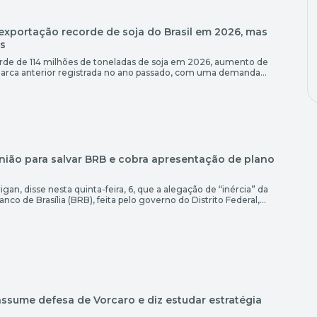
xportação recorde de soja do Brasil em 2026, mas
as
orde de 114 milhões de toneladas de soja em 2026, aumento de
arca anterior registrada no ano passado, com uma demanda
o da safra do país, estimou nesta quinta-feira (6) a Associação
eais (Anec). A associação […]
União para salvar BRB e cobra apresentação de plano
gan, disse nesta quinta-feira, 6, que a alegação de “inércia” da
nco de Brasília (BRB), feita pelo governo do Distrito Federal,
equipes que trabalham para viabilizar a realização do acordo. O
Tribunal Federal (STF) […]
 assume defesa de Vorcaro e diz estudar estratégia