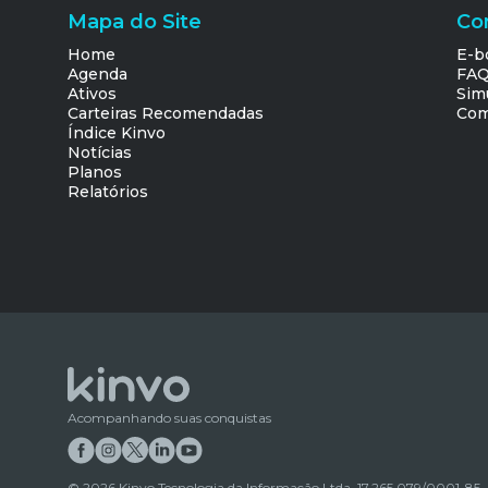
Mapa do Site
Co
Home
E-b
Agenda
FA
Ativos
Sim
Carteiras Recomendadas
Com
Índice Kinvo
Notícias
Planos
Relatórios
Acompanhando suas conquistas
©
2026
Kinvo Tecnologia da Informação Ltda. 17.265.079/0001-85