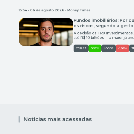
15:54 • 06 de agosto 2026 •
Money Times
Fundos imobiliários: Por qu
os riscos, segundo a gesto
A decisão da TRX Investimentos,
até R$ 10 bilhões — a maior já an
apenas pelo desejo de crescer. 
objetivo é aproveitar um momen
CYRE3
0,97%
LOGG3
-1,98%
T
Notícias mais acessadas