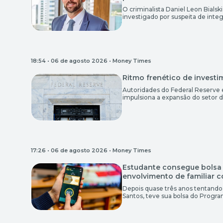
O criminalista Daniel Leon Bials
investigado por suspeita de integ
corrupção de servidores públicos e
defesa será conduzida em conju
de […]
18:54 • 06 de agosto 2026 •
Money Times
Ritmo frenético de investi
Autoridades do Federal Reserve 
impulsiona a expansão do setor de
para o setor financeiro. Por en
cautela, mas com a sensação de 
17:26 • 06 de agosto 2026 •
Money Times
Estudante consegue bolsa 
envolvimento de familiar 
Depois quase três anos tentando 
Santos, teve sua bolsa do Progr
envolvimento da mãe com plataf
bolsa no curso de Psicologia, co