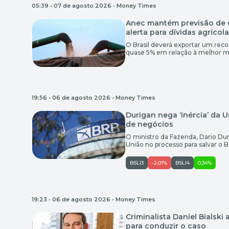
05:39 • 07 de agosto 2026 •
Money Times
Anec mantém previsão de e
alerta para dívidas agrícol
O Brasil deverá exportar um rec
quase 5% em relação à melhor m
“aquecida” e diante do cresciment
Nacional dos Exportadores de Cer
19:56 • 06 de agosto 2026 •
Money Times
Durigan nega ‘inércia’ da 
de negócios
O ministro da Fazenda, Dario Duri
União no processo para salvar o Ba
causou profunda insatisfação nas 
governo do DF pediu ao Supremo 
BSLI3
-2,01%
BSLI4
0,34%
19:23 • 06 de agosto 2026 •
Money Times
Criminalista Daniel Bialski
para conduzir o caso