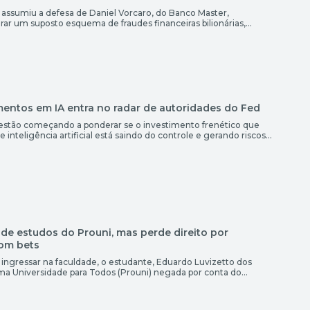
ki assumiu a defesa de Daniel Vorcaro, do Banco Master,
rar um suposto esquema de fraudes financeiras bilionárias,
 utilização de milícia privada para intimidar adversários. A
nto com o advogado Sergio Leonardo e sua equipe. A chegada
mentos em IA entra no radar de autoridades do Fed
estão começando a ponderar se o investimento frenético que
 inteligência artificial está saindo do controle e gerando riscos
quanto, algumas das autoridades que abordaram o assunto pedem
que uma crise financeira semelhante à que […]
de estudos do Prouni, mas perde direito por
com bets
ingressar na faculdade, o estudante, Eduardo Luvizetto dos
ama Universidade para Todos (Prouni) negada por conta do
ormas de apostas. O jovem, que estudava para conseguir uma
nquistou, graças a sua nota no Enem do ano […]