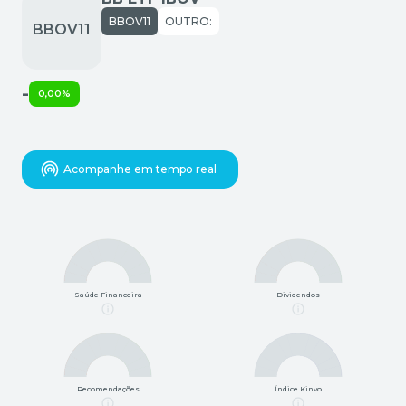
BBOV11
OUTRO:
-
0,00%
Acompanhe em tempo real
Saúde Financeira
Dividendos
Recomendações
Índice Kinvo