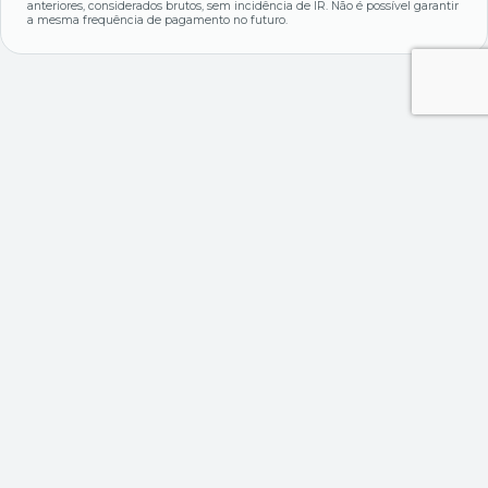
anteriores, considerados brutos, sem incidência de IR. Não é possível garantir
a mesma frequência de pagamento no futuro.
Outros múltiplos
Dívida Bruta
Dívida Líquida
Passivo / Ativos
-
-
-
Liqui. Corrente
Giro do Ativo
P / EBITDA
-
-
-
Margem Bruta
Marg. Líquida
-
-