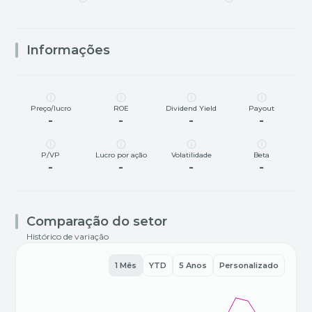
Informações
Preço/lucro
ROE
Dividend Yield
Payout
-
-
-
-
P/VP
Lucro por ação
Volatilidade
Beta
-
-
-
-
Comparação do setor
Histórico de variação
1 Mês
YTD
5 Anos
Personalizado