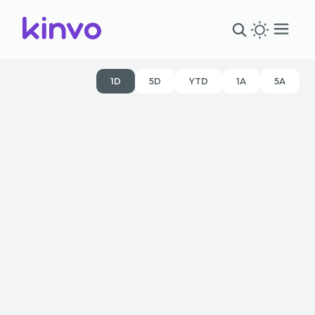
1D
5D
YTD
1A
5A