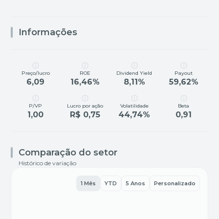
Informações
Preço/lucro
ROE
Dividend Yield
Payout
6,09
16,46%
8,11%
59,62%
P/VP
Lucro por ação
Volatilidade
Beta
1,00
R$ 0,75
44,74%
0,91
Comparação do setor
Histórico de variação
1 Mês
YTD
5 Anos
Personalizado