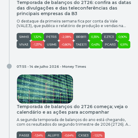
Temporada de balanços do 2T26: confira as datas
das divulgações e das teleconferências das
principais empresas da B3
O destaque da primeira semana fica por conta da Vale
(VALE3), que publica o relatório de produção e vendas na
terça-feira (21) após o fechamento do mercado
SIMH3
1,32%
PETR3
-2,08%
BRBI11
0,35%
EZTC3
0,90%
VIVA3
-1,37%
USIM5
-0,80%
TAEE11
0,43%
PCAR3
6,91%
07:55 • 14 de julho 2026 •
Money Times
Temporada de balanços do 2T26 começa; veja o
calendário e as ações para acompanhar
A segunda temporada de balanços do ano está chegando,
com os resultados do segundo trimestre de 2026 (2T26). A
partir da semana que vem, as empresas começam a
apresentar seus números e realizar teleconferências com
PASS3
-1,54%
ALUP11
-0,64%
CXSE3
-1,52%