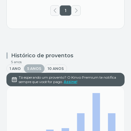
1
Histórico de proventos
5 anos
1 ANO
5 ANOS
10 ANOS
Tá esperando um provento? O Kinvo Premium te notifica
sempre que você for pago.
Assine!