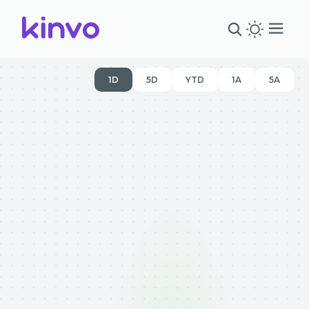
1D
5D
YTD
1A
5A