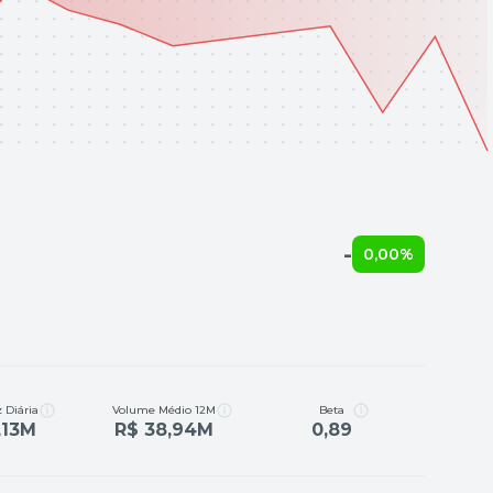
-
0,00%
 Diária
Volume Médio 12M
Beta
,13M
R$ 38,94M
0,89