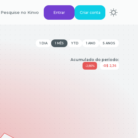
Pesquise no Kinvo
Entrar
Criar conta
1 DIA
1 MÊS
YTD
1 ANO
5 ANOS
Acumulado do período:
-2,85%
-R$ 2,36