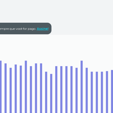
empre que você for pago.
Assine!