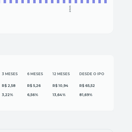
5
2026
3 MESES
6 MESES
12 MESES
DESDE O IPO
R$ 2,58
R$ 5,26
R$ 10,94
R$ 65,52
3,22%
6,56%
13,64%
81,69%