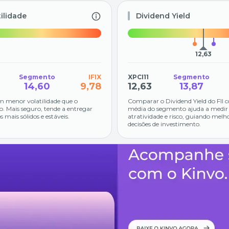
tilidade
Dividend Yield
12,63
Segmento
IFIX
XPCI11
Segmento
14,60
9,78
12,63
13,87
m menor volatilidade que o
Comparar o Dividend Yield do FII 
. Mais seguro, tende a entregar
média do segmento ajuda a medir
s mais sólidos e estáveis.
atratividade e risco, guiando melh
decisões de investimento.