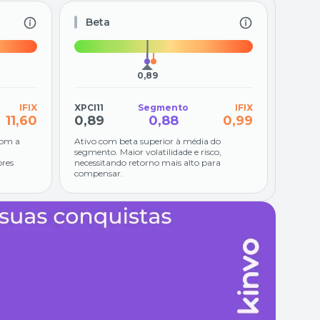
Beta
0,89
IFIX
XPCI11
Segmento
IFIX
11,60
0,89
0,88
0,99
com a
Ativo com beta superior à média do
segmento. Maior volatilidade e risco,
ores
necessitando retorno mais alto para
compensar.