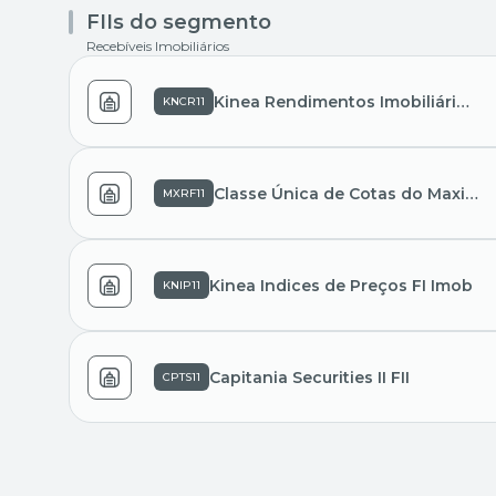
FIIs do segmento
Recebíveis Imobiliários
Kinea Rendimentos Imobiliários Fundo de Investimen
KNCR11
Classe Única de Cotas do Maxi Renda Fundo de Inves
MXRF11
Kinea Indices de Preços FI Imob
KNIP11
Capitania Securities II FII
CPTS11