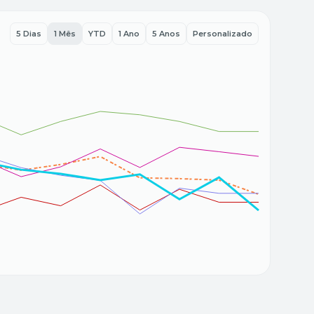
5 Dias
1 Mês
YTD
1 Ano
5 Anos
Personalizado