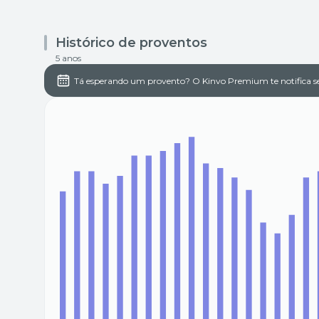
Histórico de proventos
5 anos
Tá esperando um provento? O Kinvo Premium te notifica s