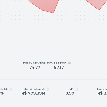
MIN. 52 SEMANAS:
MAX. 52 SEMANAS:
74,77
87,17
eld 12M
Patrimônio Líquido
P/VP
Liquidez
3%
R$ 779,39M
0,97
R$ 3