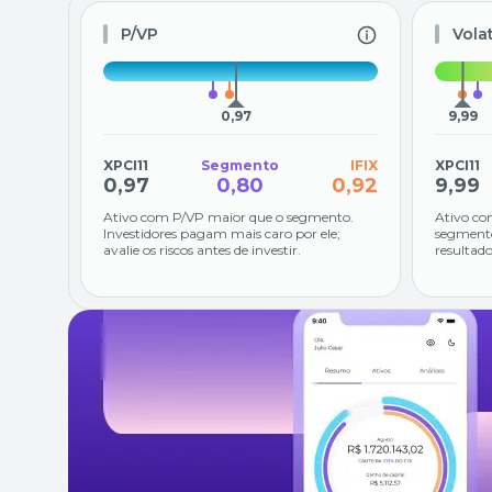
P/VP
Vola
0,97
9,99
XPCI11
Segmento
IFIX
XPCI11
0,97
0,80
0,92
9,99
Ativo com P/VP maior que o segmento.
Ativo co
Investidores pagam mais caro por ele;
segmento
avalie os riscos antes de investir.
resultado