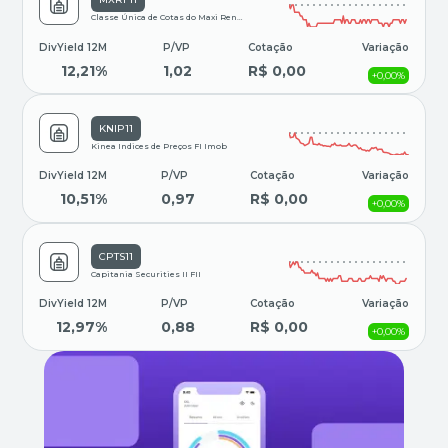
Classe Única de Cotas do Maxi Renda Fundo de Inves
DivYield 12M
P/VP
Cotação
Variação
12,21%
1,02
R$ 0,00
+0,00%
KNIP11
Kinea Indices de Preços FI Imob
DivYield 12M
P/VP
Cotação
Variação
10,51%
0,97
R$ 0,00
+0,00%
CPTS11
Capitania Securities II FII
DivYield 12M
P/VP
Cotação
Variação
12,97%
0,88
R$ 0,00
+0,00%