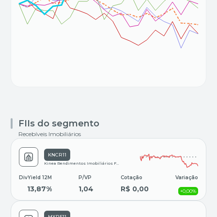
FIIs do segmento
Recebíveis Imobiliários
KNCR11
Kinea Rendimentos Imobiliários Fundo de Investimen
DivYield 12M
P/VP
Cotação
Variação
13,87%
1,04
R$ 0,00
+0,00%
MXRF11