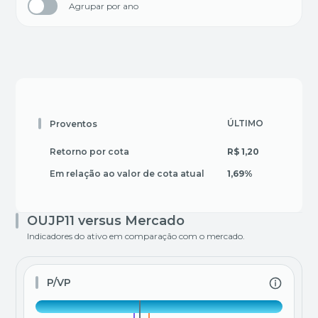
Agrupar por ano
ÚLTIMO
3 MES
Proventos
Retorno por cota
R$ 1,20
R$ 3,2
Em relação ao valor de cota atual
1,69%
4,54%
OUJP11 versus Mercado
Indicadores do ativo em comparação com o mercado.
P/VP