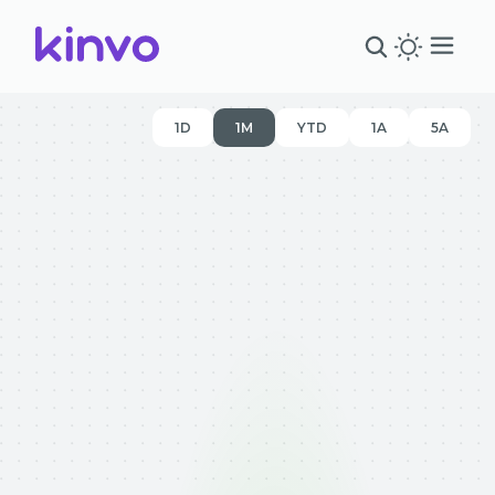
1D
1M
YTD
1A
5A