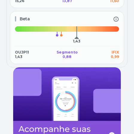
15,26
13,87
11,60
Beta
1,43
OUJP11
Segmento
IFIX
1,43
0,88
0,99