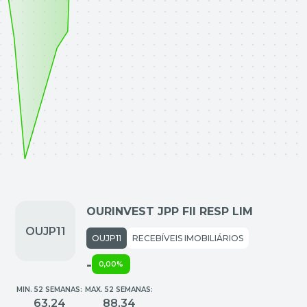
OURINVEST JPP FII RESP LIM
OUJP11
RECEBÍVEIS IMOBILIÁRIOS
-
0,00%
MIN. 52 SEMANAS:
MAX. 52 SEMANAS:
63,24
88,34