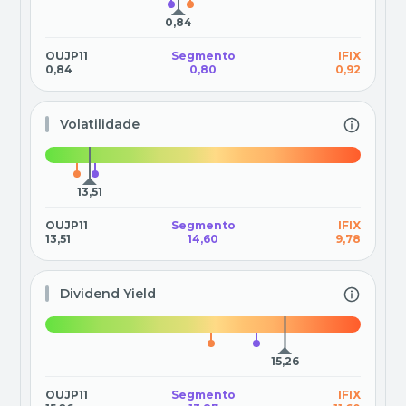
0,84
OUJP11
Segmento
IFIX
0,84
0,80
0,92
Volatilidade
13,51
OUJP11
Segmento
IFIX
13,51
14,60
9,78
Dividend Yield
15,26
OUJP11
Segmento
IFIX