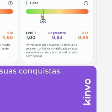
Beta
1,00
IFIX
LVBI11
Segmento
IFIX
11,60
1,00
0,83
0,99
a média.
Ativo com beta superior à média do
mas de
segmento. Maior volatilidade e risco,
necessitando retorno mais alto para
compensar.