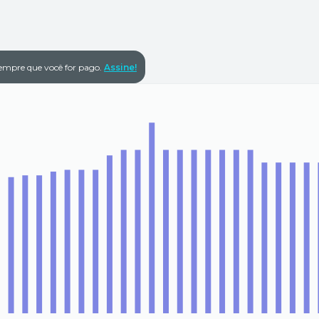
empre que você for pago.
Assine!