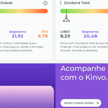
tilidade
Dividend Yield
8,29
Segmento
IFIX
LVBI11
Segmento
21,92
9,78
8,29
20,48
m menor volatilidade que o
Ativo com Dividend Yield abaixo d
. Mais seguro, tende a entregar
Pode ser mais sólido ou ter proble
s mais sólidos e estáveis.
locação. Analise os detalhes.