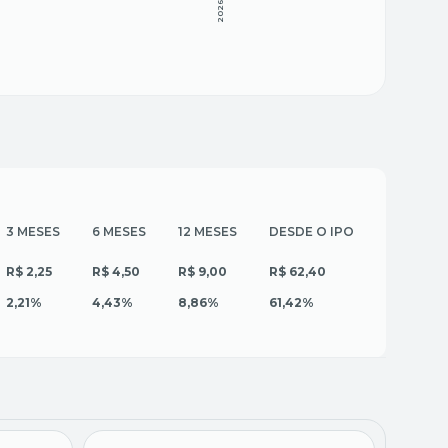
2026
3 MESES
6 MESES
12 MESES
DESDE O IPO
R$ 2,25
R$ 4,50
R$ 9,00
R$ 62,40
2,21%
4,43%
8,86%
61,42%