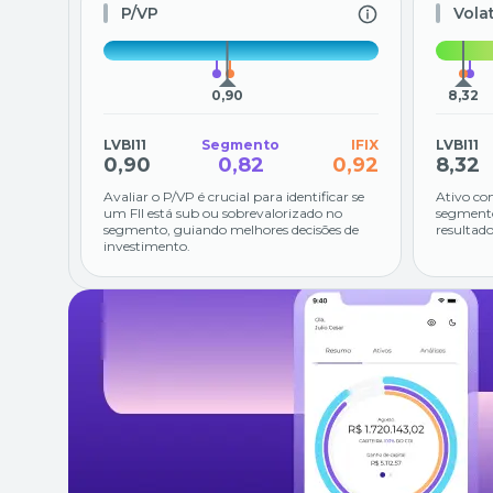
P/VP
Vola
0,90
8,32
LVBI11
Segmento
IFIX
LVBI11
0,90
0,82
0,92
8,32
Avaliar o P/VP é crucial para identificar se
Ativo co
um FII está sub ou sobrevalorizado no
segmento
segmento, guiando melhores decisões de
resultado
investimento.