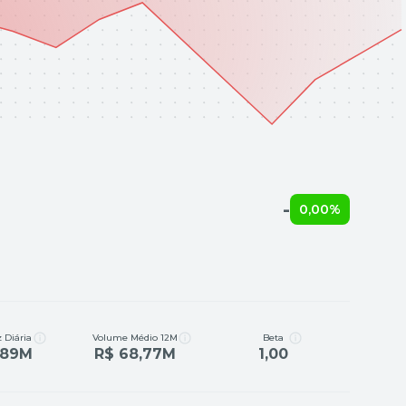
-
0,00%
 Diária
Volume Médio 12M
Beta
,89M
R$ 68,77M
1,00