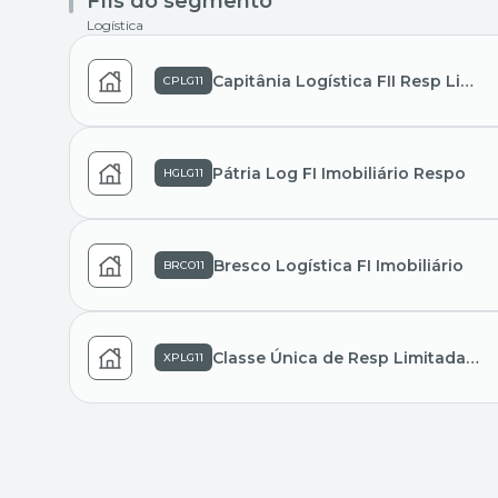
FIIs do segmento
Logística
Capitânia Logística FII Resp Limitada
CPLG11
Pátria Log FI Imobiliário Respo
HGLG11
Bresco Logística FI Imobiliário
BRCO11
Classe Única de Resp Limitada do Xp Log FII
XPLG11