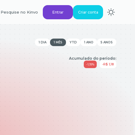
Pesquise no Kinvo
Entrar
Criar conta
1 DIA
1 MÊS
YTD
1 ANO
5 ANOS
Acumulado do período:
-1,15%
-R$ 1,18