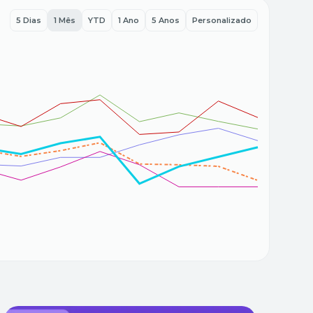
5 Dias
1 Mês
YTD
1 Ano
5 Anos
Personalizado