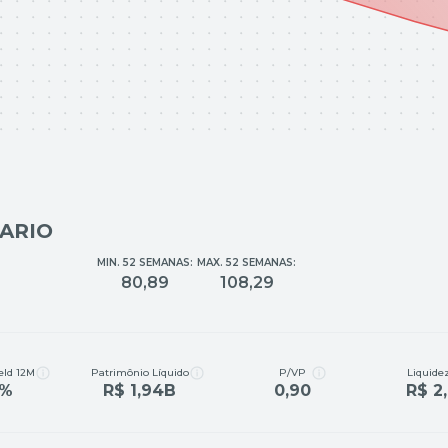
IARIO
MIN. 52 SEMANAS:
MAX. 52 SEMANAS:
80,89
108,29
eld 12M
Patrimônio Líquido
P/VP
Liquidez
9%
R$ 1,94B
0,90
R$ 2