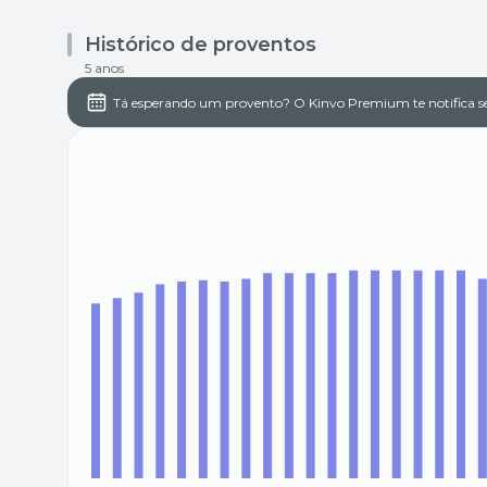
Histórico de proventos
5 anos
Tá esperando um provento? O Kinvo Premium te notifica s