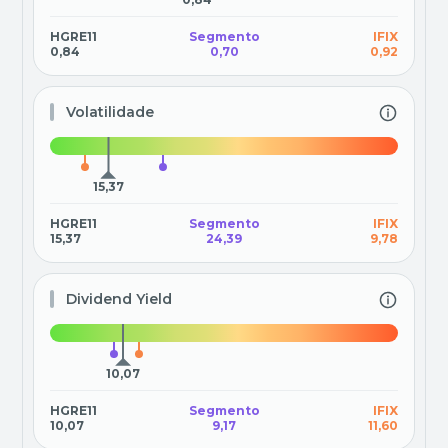
HGRE11
Segmento
IFIX
0,84
0,70
0,92
Volatilidade
15,37
HGRE11
Segmento
IFIX
15,37
24,39
9,78
Dividend Yield
10,07
HGRE11
Segmento
IFIX
10,07
9,17
11,60