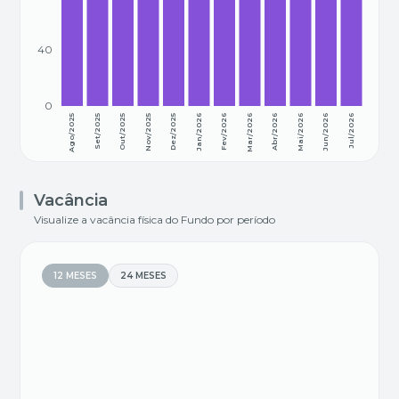
40
0
Ago/2025
Set/2025
Out/2025
Nov/2025
Dez/2025
Jan/2026
Fev/2026
Mar/2026
Abr/2026
Mai/2026
Jun/2026
Jul/2026
Vacância
Visualize a vacância física do Fundo por período
12 MESES
24 MESES