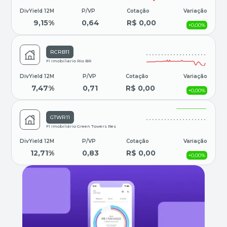
DivYield 12M
P/VP
Cotação
Variação
9,15%
0,64
R$ 0,00
+0,00%
RCRB11
FI Imobiliario Rio BR
DivYield 12M
P/VP
Cotação
Variação
7,47%
0,71
R$ 0,00
+0,00%
GTWR11
FI Imobiliário Green Towers Res
DivYield 12M
P/VP
Cotação
Variação
12,71%
0,83
R$ 0,00
+0,00%