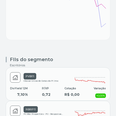
FIIs do segmento
Escritórios
PVBI11
Classe Única de Cotas do FI Imo
DivYield 12M
P/VP
Cotação
Variação
7,10%
0,72
R$ 0,00
+0,00%
RBRP11
FII Rbr Properties - FII - Responsabilidade Limita