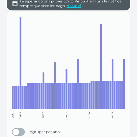
Tá esperando um provento? O Kinvo Premium te notifica
sempre que você for pago.
Assine!
2021
2022
2023
2024
2025
2026
Agrupar por ano