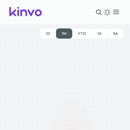
1D
1M
YTD
1A
5A