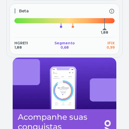
Beta
1,88
HGRE11
Segmento
IFIX
1,88
0,68
0,99