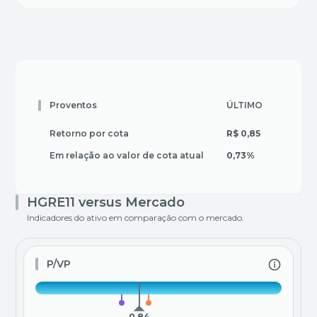
ÚLTIMO
3 MES
Proventos
Retorno por cota
R$ 0,85
R$ 2,55
Em relação ao valor de cota atual
0,73%
2,18%
HGRE11 versus Mercado
Indicadores do ativo em comparação com o mercado.
P/VP
0,84