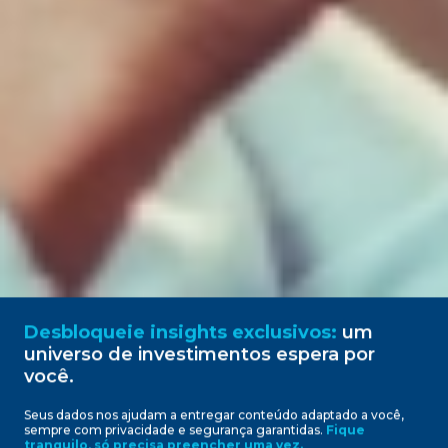
Desbloqueie insights exclusivos:
um
universo de investimentos espera por
você.
Seus dados nos ajudam a entregar conteúdo adaptado a você,
sempre com privacidade e segurança garantidas.
Fique
Ativos que saíram da carteira
tranquilo, só precisa preencher uma vez.