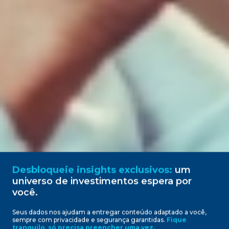
Desbloqueie insights exclusivos:
um
universo de investimentos espera por
você.
Seus dados nos ajudam a entregar conteúdo adaptado a você,
sempre com privacidade e segurança garantidas.
Fique
Ativos que saíram da carteira
tranquilo, só precisa preencher uma vez.