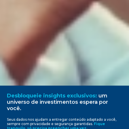
Desbloqueie insights exclusivos:
um
universo de investimentos espera por
você.
Seus dados nos ajudam a entregar conteúdo adaptado a você,
sempre com privacidade e segurança garantidas.
Fique
Ativos que saíram da carteira
tranquilo, só precisa preencher uma vez.