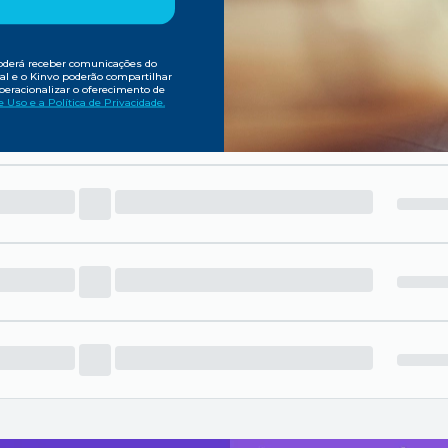
poderá receber comunicações do
al e o Kinvo poderão compartilhar
peracionalizar o oferecimento de
 Uso e a Política de Privacidade.