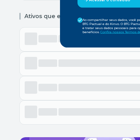
Ativos que entraram na carteira
Ao compartilhar seus dados, você 
BTG Pactual e do Kinvo. O BTG Pactu
e tratar seus dados pessoais para o
benefícios.
Confira nossos Termos de