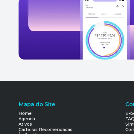
Mapa do Site
Co
Home
E-b
Agenda
FA
Ativos
Sim
Carteiras Recomendadas
Com