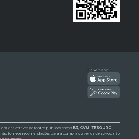
Baixe o app
btidas através de fontes públicas como
B3, CVM, TESOURO
não fornece recomendações para a compra ou venda de ativos, não
pelo cliente.