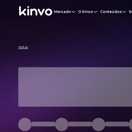
Kinvo | Carteira Recomendada
Mercado
O Kinvo
Conteúdos
S
Voltar