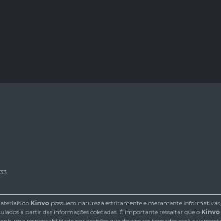
133
ateriais do
Kinvo
possuem natureza estritamente e meramente informativas, o
lados a partir das informações coletadas. É importante ressaltar que o
Kinvo
nhuma responsabilidade por decisões que devem ser tomadas exclusivamente 