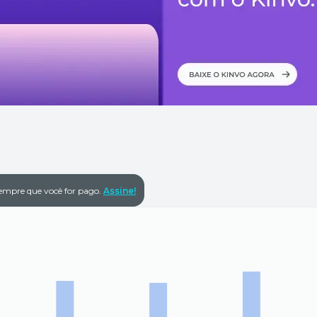
empre que você for pago.
Assine!