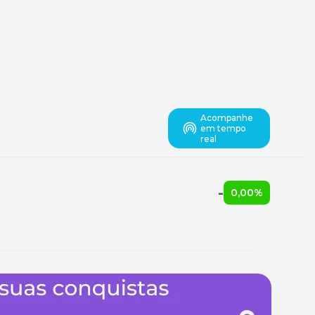
Acompanhe
em tempo
real
-
0,00%