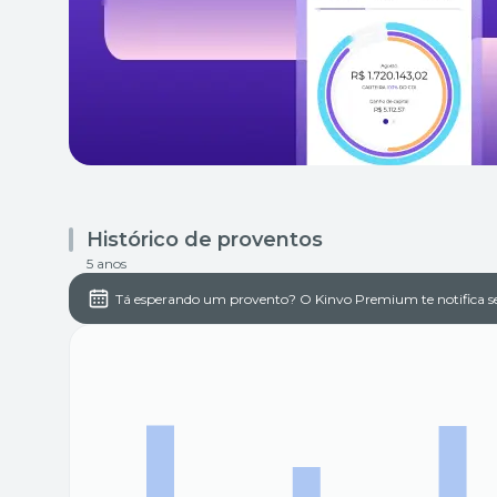
Histórico de proventos
5 anos
Tá esperando um provento? O Kinvo Premium te notifica s