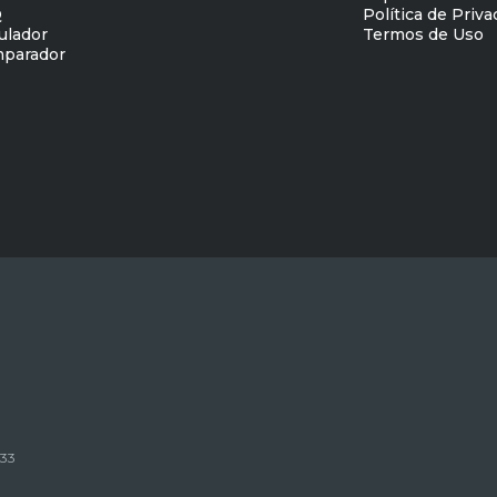
Q
Política de Priv
ulador
Termos de Uso
parador
133