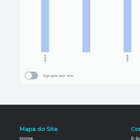
2022
2023
Agrupar por ano
Mapa do Site
Co
Home
E-b