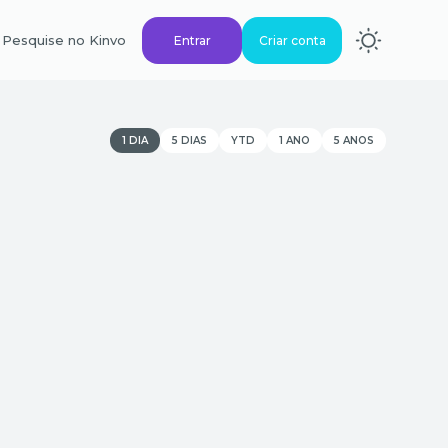
Pesquise no Kinvo
Entrar
Criar conta
1 DIA
5 DIAS
YTD
1 ANO
5 ANOS