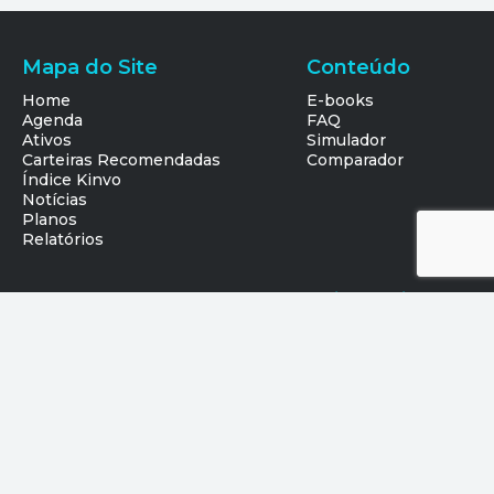
Mapa do Site
Conteúdo
Home
E-books
Agenda
FAQ
Ativos
Simulador
Carteiras Recomendadas
Comparador
Índice Kinvo
Notícias
Planos
Relatórios
Suporte
Baixe o Kinvo
Suporte
Política de Privacidade
Termos de Uso