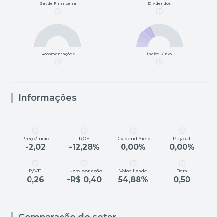
Saúde Financeira
Dividendos
Recomendações
Índice Kinvo
Informações
Preço/lucro
ROE
Dividend Yield
Payout
-2,02
-12,28%
0,00%
0,00%
P/VP
Lucro por ação
Volatilidade
Beta
0,26
-R$ 0,40
54,88%
0,50
Comparação do setor