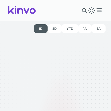
1D
5D
YTD
1A
5A