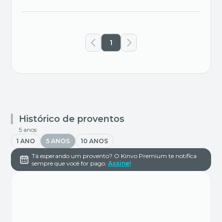
1
Histórico de proventos
5 anos
1 ANO
5 ANOS
10 ANOS
Tá esperando um provento? O Kinvo Premium te notifica
sempre que você for pago.
Assine!