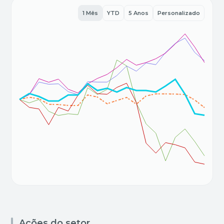
1 Mês
YTD
5 Anos
Personalizado
Ações do setor