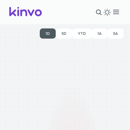
1D
5D
YTD
1A
5A