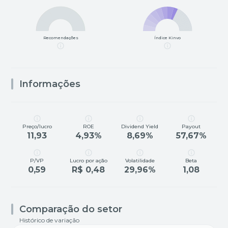
Recomendações
Índice Kinvo
Informações
Preço/lucro
ROE
Dividend Yield
Payout
11,93
4,93%
8,69%
57,67%
P/VP
Lucro por ação
Volatilidade
Beta
0,59
R$ 0,48
29,96%
1,08
Comparação do setor
Histórico de variação