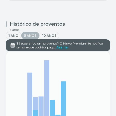
Histórico de proventos
5 anos
1 ANO
5 ANOS
10 ANOS
Tá esperando um provento? O Kinvo Premium te notifica
sempre que você for pago.
Assine!