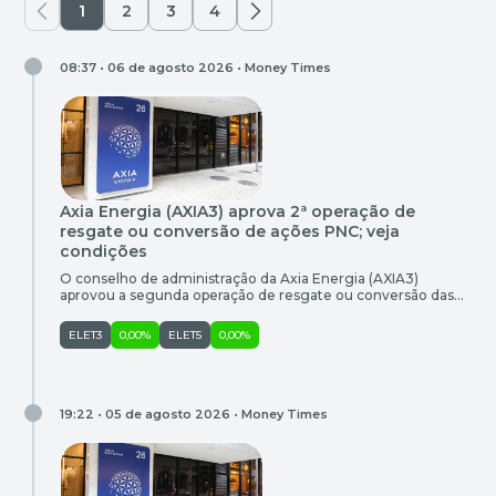
1
2
3
4
08:37 • 06 de agosto 2026 •
Money Times
Axia Energia (AXIA3) aprova 2ª operação de
resgate ou conversão de ações PNC; veja
condições
O conselho de administração da Axia Energia (AXIA3)
aprovou a segunda operação de resgate ou conversão das
ações preferenciais classe C (PNC), envolvendo 37.237.014
papéis, o equivalente a R$ 2 bilhões e a 6,14% dessa classe de
ELET3
0,00%
ELET5
0,00%
ações, mostra fato relevante divulgado ao mercado nesta
quinta-feira (6). A primeira operação de resgate ocorreu em
junho […]
19:22 • 05 de agosto 2026 •
Money Times