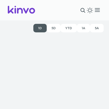
1D
5D
YTD
1A
5A