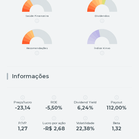
Saúde Financeira
Dividendos
Recomendações
Índice Kinvo
Informações
Preço/lucro
ROE
Dividend Yield
Payout
-23,14
-5,50%
6,24%
112,00%
P/VP
Lucro por ação
Volatilidade
Beta
1,27
-R$ 2,68
22,38%
1,32