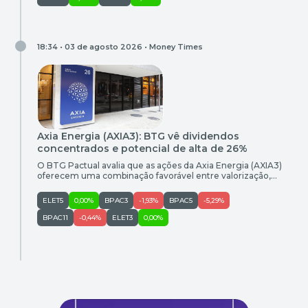
de 2026. Segundo a companhia, esta quinta-feira (6) será o
último dia de negociação dos ADRs na Bolsa de Nova York
[…]
18:34 • 03 de agosto 2026 •
Money Times
Axia Energia (AXIA3): BTG vê dividendos
concentrados e potencial de alta de 26%
O BTG Pactual avalia que as ações da Axia Energia (AXIA3)
oferecem uma combinação favorável entre valorização,
baixo endividamento e distribuição de dividendos,
principalmente no curto prazo. O banco reiterou a
ELET5
0,00%
BPAC3
-1,93%
BPAC5
-5,29%
recomendação de compra para os papéis, com preço-alvo de
R$ 74 em 12 meses. Em relação à cotação de R$ 58,68
BPAC11
-0,44%
ELET3
0,00%
considerada no relatório, […]