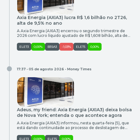
Axia Energia (AXIA3) lucra R$ 1,6 bilhão no 2T26,
alta de 9,5% no ano
A Axia Energia (AXIA3) encerrou o segundo trimestre de
2026 com lucro líquido ajustado de R$ 1,608 bilhão, alta de
9,5% em relação ao mesmo período do ano passado.
Segundo a companhia, o desempenho foi impulsionado pela
ELET3
0,00%
B3SA3
-1,03%
ELET5
0,00%
melhora operacional dos negócios de geração e transmissão,
pelo melhor resultado das participações societárias e pela
redução das […]
17:37 • 05 de agosto 2026 •
Money Times
Adeus, my friend: Axia Energia (AXIA3) deixa bolsa
de Nova York; entenda o que acontece agora
A Axia Energia (AXIA3) informou, nesta quarta-feira (5), que
está dando continuidade ao processo de deslistagem de
seus American Depositary Receipts (ADRs) nos Estados
Unidos, conforme anunciado em fato relevante de 1º de abril
ELET3
0,00%
ELET5
0,00%