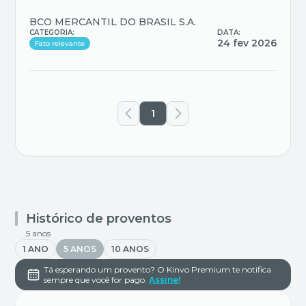
BCO MERCANTIL DO BRASIL S.A.
CATEGORIA:
DATA:
24 fev 2026
Fato relevante
1
Histórico de proventos
5 anos
1 ANO
5 ANOS
10 ANOS
Tá esperando um provento? O Kinvo Premium te notifica
sempre que você for pago.
Assine!