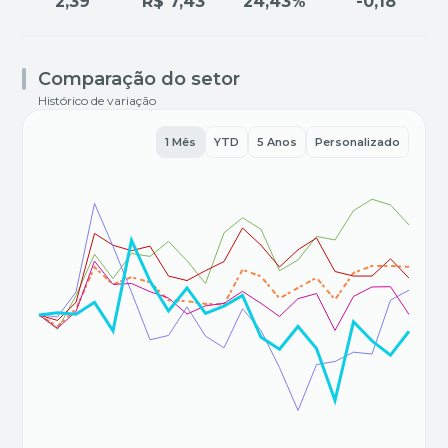
2,39
R$ 7,43
24,43%
-0,18
Comparação do setor
Histórico de variação
1 Mês
YTD
5 Anos
Personalizado