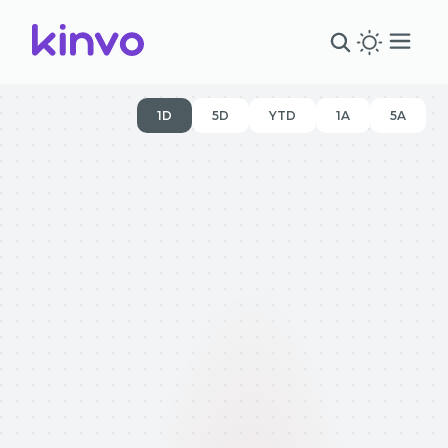
1D
5D
YTD
1A
5A