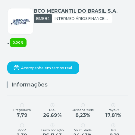
BCO MERCANTIL DO BRASIL S.A.
BMEB4
INTERMEDIÁRIOS FINANCEIROS: BANCOS
-
0,00%
Acompanhe em tempo real
Informações
Preço/lucro
ROE
Dividend Yield
Payout
7,79
26,69%
8,23%
17,81%
P/VP
Lucro por ação
Volatilidade
Beta